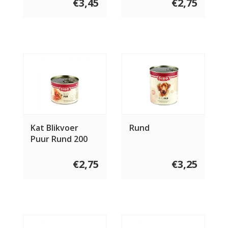
€3,45
€2,75
Kat Blikvoer
Rund
Puur Rund 200
gram
€2,75
€3,25