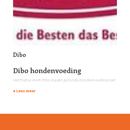
Dibo
Dibo hondenvoeding
Het Duitse merk Dibo maakt gezonde hondenvoeding met
vlees in de hoofdrol. Niet zomaar vlees, nee vlees wat
Lees meer
vers van de slacht meteen verwerkt is tot de beste
hondenvoeding. Natuurlijk niet alleen spiervlees, juist ook
orgaanvlees. Het meest voedzame vlees wat er bestaat.
Dibo blikvoeding
Dibo maakt diepvriesproducten en blikvoeding voor