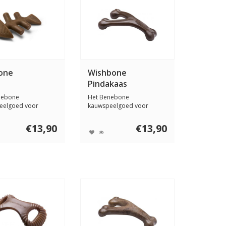
one
Wishbone
Pindakaas
nebone
Het Benebone
eelgoed voor
kauwspeelgoed voor
 is ontworpen om
honden is ontworpen om
uw ho...
€13,90
€13,90