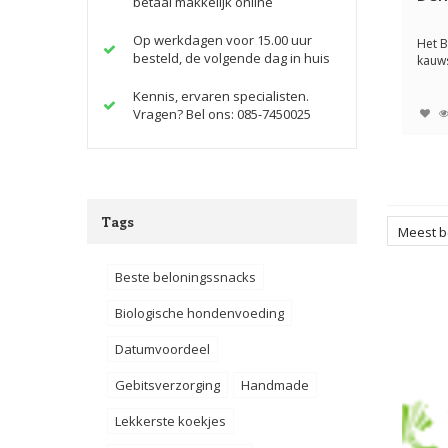
betaal makkelijk online
Op werkdagen voor 15.00 uur
Het 
besteld, de volgende dag in huis
kauw
hond
uw ho
Kennis, ervaren specialisten.
Vragen? Bel ons: 085-7450025
Tags
Meest 
Beste beloningssnacks
Biologische hondenvoeding
Datumvoordeel
Gebitsverzorging
Handmade
Lekkerste koekjes