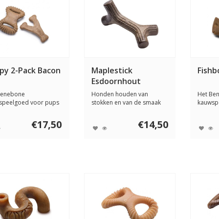
py 2-Pack Bacon
Maplestick
Fishb
Esdoornhout
Benebone
Honden houden van
Het Be
speelgoed voor pups
stokken en van de smaak
kauwsp
hter en speciaal ...
van echt hout. De ...
honden
uw ho...
€17,50
€14,50