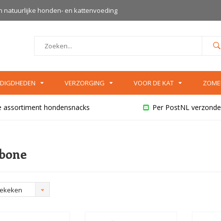
an natuurlijke honden- en kattenvoeding
DIGDHEDEN
VERZORGING
VOOR DE KAT
ZOME
e assortiment hondensnacks
Per PostNL verzonde
bone
bekeken