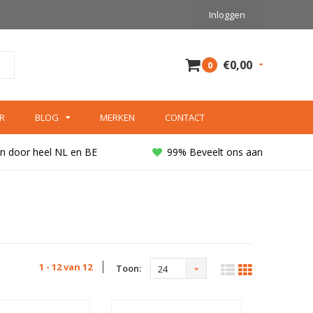
Inloggen
€0,00
0
R
BLOG
MERKEN
CONTACT
n door heel NL en BE
99% Beveelt ons aan
1 - 12 van 12
Toon:
24