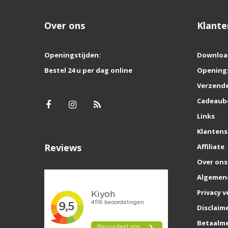
Over ons
Klante
Openingstijden:
Downloa
Bestel 24 u per dag online
Opening
Verzende
Cadeaub
Links
Klantens
Reviews
Affiliate
Over ons
Algemen
Privacy v
Disclaim
Betaalm