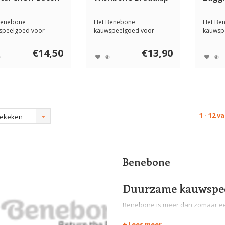
Benebone
Het Benebone
Het Be
speelgoed voor
kauwspeelgoed voor
kauwsp
en is ontworpen om
honden is ontworpen om
honden
...
uw ho...
uw ho...
€14,50
€13,90
1 - 12 v
bekeken
Benebone
Duurzame kauwspee
Benebone is meer dan zomaar een
toewijding aan de gezondheid en
Lees meer