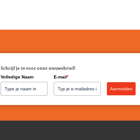
als er in jouw huishouden allergie
rundvlees en/of hout.
Zo kies je het juiste
Benebone biedt verschillende spe
uitkiest houdt dan rekening met d
het belangrijk dat je kiest voor 
en speciaal geschikt voor puppy
op zijn minst tot jouw puppy zijn
een verminderde bijtkracht hebb
Schrijf je in voor onze nieuwsbrief!
is belangrijk om altijd een grote
Volledige Naam
E-mail
*
hebben.
Aanmelden
Onderhoud tips voo
De speeltjes van Benebone reinig 
begint te vertonen dan dien je he
kauwgedrag van jouw hond hoelan
paar dagen tot zelfs een maand.
worden. Het advies van Benebone