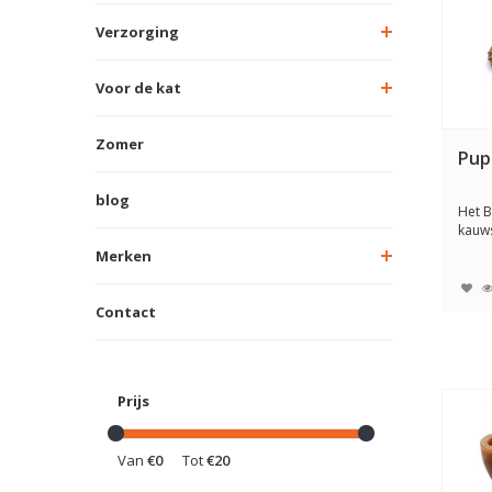
Verzorging
Voor de kat
Zomer
Pup
blog
Het 
kauw
is zac
Merken
Contact
Prijs
Van
€0
Tot
€20