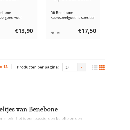
nebone
Dit Benebone
eelgoed voor
kauwspeelgoed is speciaal
 is ontworpen om
voor de kleinere hond...
€13,90
€17,50
an 12
Producten per pagina:
24
ltjes van Benebone
 merk - het is een passie, een belofte en een
 het geluk van jouw hond. De missie van Benebone is