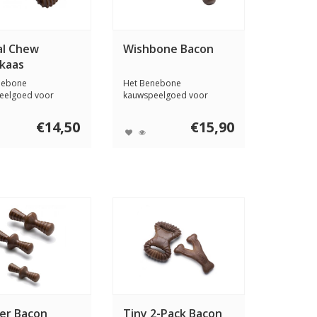
al Chew
Wishbone Bacon
kaas
nebone
Het Benebone
eelgoed voor
kauwspeelgoed voor
 is ontworpen om
honden is ontworpen om
uw ho...
€14,50
€15,90
er Bacon
Tiny 2-Pack Bacon