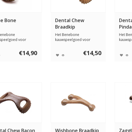
pe Bone
Dental Chew
Dent
Braadkip
Pinda
Benebone
Het Benebone
Het Be
speelgoed voor
kauwspeelgoed voor
kauwsp
en is ontworpen om
honden is ontworpen om
honden
...
uw ho...
uw ho...
€14,90
€14,50
tal Chew Bacon
Wishbone Braadkip
Zaggl