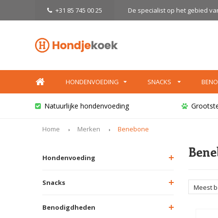
+31 85 745 00 25
De specialist op het gebied v
HONDENVOEDING
SNACKS
BENO
Natuurlijke hondenvoeding
Grootst
Home
Merken
Benebone
Bene
Hondenvoeding
Snacks
Meest 
Benodigdheden