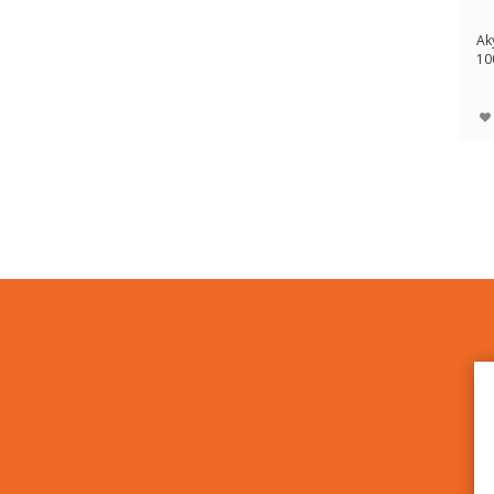
Ak
10
ru