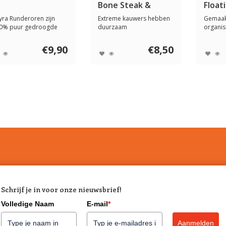
Bone Steak &
Float
Cheese
yra Runderoren zijn
Extreme kauwers hebben
Gemaakt
0% puur gedroogde
duurzaam
organis
nderoren. Doorda...
kauwspeelgoed nodig!
rechtst
Gemaakt...
€9,90
€8,50
Schrijf je in voor onze nieuwsbrief!
Volledige Naam
E-mail
*
Aanmelden