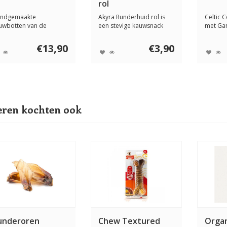
rol
ndgemaakte
Akyra Runderhuid rol is
Celtic 
uwbotten van de
een stevige kauwsnack
met Gan
ffiebonenplant. Deze
voor de hond. ...
en comp
ogwa...
€13,90
€3,90
ren kochten ook
underoren
Chew Textured
Organ