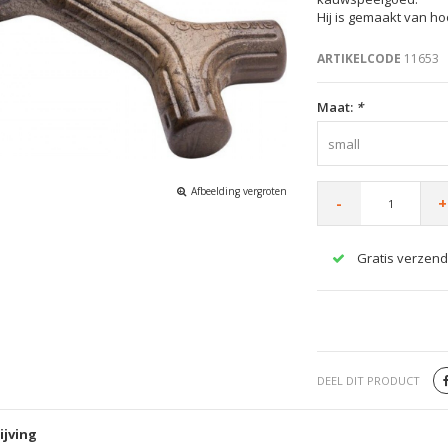
Hij is gemaakt van ho
ARTIKELCODE
11653
Maat:
*
small
Afbeelding vergroten
-
+
Gratis verzend
DEEL DIT PRODUCT
ijving