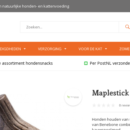
an natuurlijke honden- en kattenvoeding
DIGDHEDEN
VERZORGING
VOOR DE KAT
ZOME
e assortiment hondensnacks
Per PostNL verzonde
Maplestick
0 revi
Honden houden van s
van Benebone combin
kauwspeelgoed.