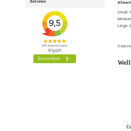
Reviews
Afmet
Small: 
Medium:
Large: 
0
sterre
Well
C