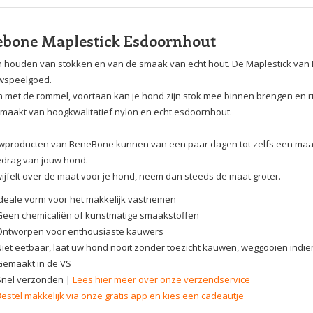
bone Maplestick Esdoornhout
 houden van stokken en van de smaak van echt hout. De Maplestick van 
wspeelgoed.
met de rommel, voortaan kan je hond zijn stok mee binnen brengen en r
gemaakt van hoogkwalitatief nylon en echt esdoornhout.
producten van BeneBone kunnen van een paar dagen tot zelfs een maand
drag van jouw hond.
twijfelt over de maat voor je hond, neem dan steeds de maat groter.
Ideale vorm voor het makkelijk vastnemen
Geen chemicaliën of kunstmatige smaakstoffen
Ontworpen voor enthousiaste kauwers
Niet eetbaar, laat uw hond nooit zonder toezicht kauwen, weggooien indien
Gemaakt in de VS
Snel verzonden |
Lees hier meer over onze verzendservice
Bestel makkelijk via onze gratis app en kies een cadeautje