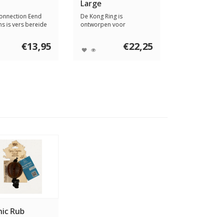
Large
Connection Eend
De Kong Ring is
s is vers bereide
ontworpen voor
lete ...
langdurige, verrijkende
kauws...
€13,95
€22,25
ic Rub