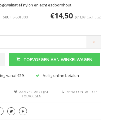
ogkwalitatief nylon en echt esdoornhout.
€14,50
SKU
PS-801300
(€11,98 Excl. btw)
TOEVOEGEN AAN WINKELWAGEN
ing vanaf €59,-
Veilig online betalen
AAN VERLANGLIJST
NEEM CONTACT OP
TOEVOEGEN