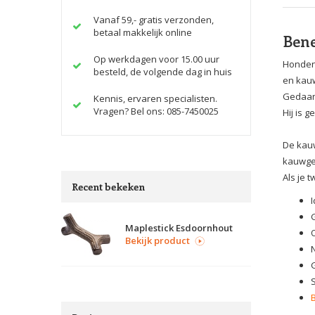
Vanaf 59,- gratis verzonden,
betaal makkelijk online
Bene
Op werkdagen voor 15.00 uur
Honden
besteld, de volgende dag in huis
en kau
Gedaan 
Kennis, ervaren specialisten.
Vragen? Bel ons: 085-7450025
Hij is 
De kauw
kauwge
Als je 
Recent bekeken
Maplestick Esdoornhout
Bekijk product