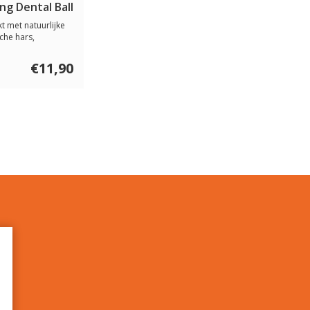
ing Dental Ball
 met natuurlijke
che hars,
reeks afkoms...
€11,90