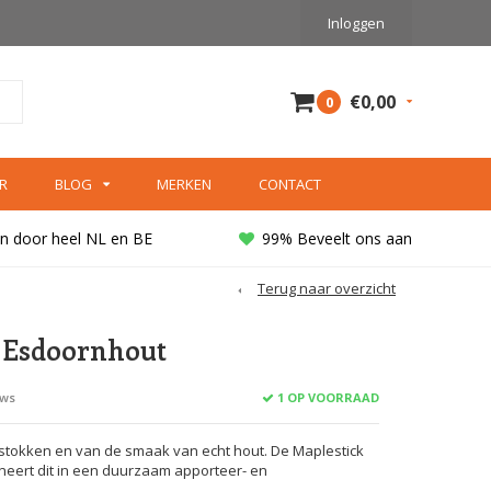
Inloggen
€0,00
0
R
BLOG
MERKEN
CONTACT
n door heel NL en BE
99% Beveelt ons aan
Terug naar overzicht
 Esdoornhout
1 OP VOORRAAD
ews
tokken en van de smaak van echt hout. De Maplestick
eert dit in een duurzaam apporteer- en