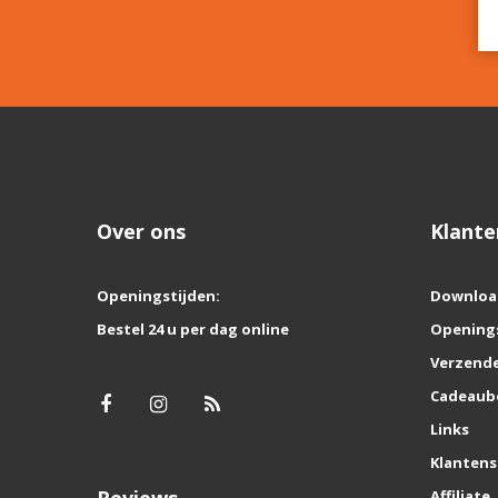
Over ons
Klante
Openingstijden:
Downloa
Bestel 24 u per dag online
Opening
Verzende
Cadeaub
Links
Klantens
Reviews
Affiliate