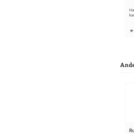
Ha
ka
ko
ho
Ande
R