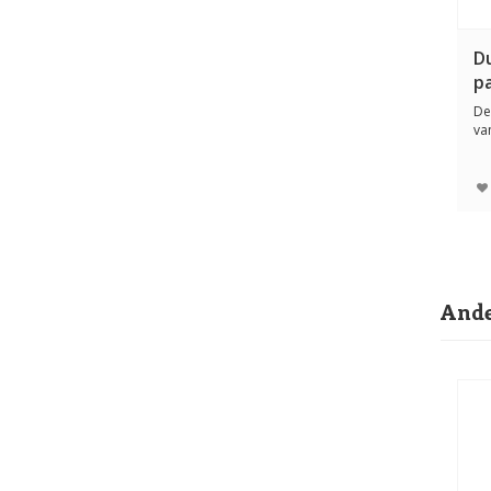
D
p
3
De
va
be
Ande