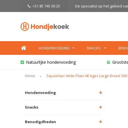
+31 85 745 00 25
De specialist op het gebied v
HONDENVOEDING
SNACKS
BENO
Natuurlijke hondenvoeding
Grootst
Home
Squashies Wide Plain All Ages Large Breed 300
Hondenvoeding
Snacks
Benodigdheden