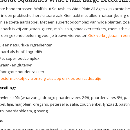
ote hondenrassen. Wolfsblut Squashies Wide Plain All Ages zijn zachte be
 in een praktische, hersluitbare zak. Gemaakt met alleen natuurlijke ingr
n ze zoete aardappel. Met een superfoodcomplex van wilde planten, zoa
nack is vrij van graan, gluten, maïs, soja, smaakversterkers, chemische
 een gezonde beloning voor je trouwe viervoeter!
Ook verkrijgbaar in een
Alleen natuurlijke ingrediënten
Paard als hoofdingrediënt
Met superfoodcomplex
Graan- en glutenvrij
Voor grote hondenrassen
Bestel makkelijk via onze gratis app en kies een cadeautje
telling:
vlees 40% (waarvan gedroogd paardenvlees 24%, paardenvlees 9%, paarde
el, tijm, marjolein, oregano, peterselie, salie, zout, venkel, lijnzaad, pas
rn, paardenbloem, ginseng
e:
it 17%, ruw vet 10%, ruwe celstof 2,5%, ruwe as 12%, vocht 18%, energie-i