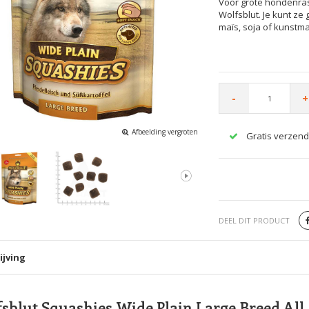
Voor grote hondenra
Wolfsblut. Je kunt ze 
maïs, soja of kunstma
-
+
Afbeelding vergroten
Gratis verzend
DEEL DIT PRODUCT
ijving
sblut Squashies Wide Plain Large Breed All