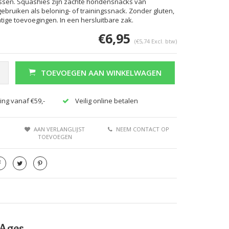
ssen. Squashies zijn zachte hondensnacks van
gebruiken als beloning- of trainingssnack. Zonder gluten,
tige toevoegingen. In een hersluitbare zak.
€6,95
(€5,74 Excl. btw)
TOEVOEGEN AAN WINKELWAGEN
Afbeelding vergroten
ing vanaf €59,-
Veilig online betalen
AAN VERLANGLIJST
NEEM CONTACT OP
TOEVOEGEN
 Ages