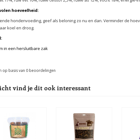
olen hoeveelheid:
ende hondenvoeding, geef als beloning zo nu en dan. Verminder de hoevee
ar koel en droog.
:
m in een hersluitbare zak
n op basis van
0
beoordelingen
icht vind je dit ook interessant