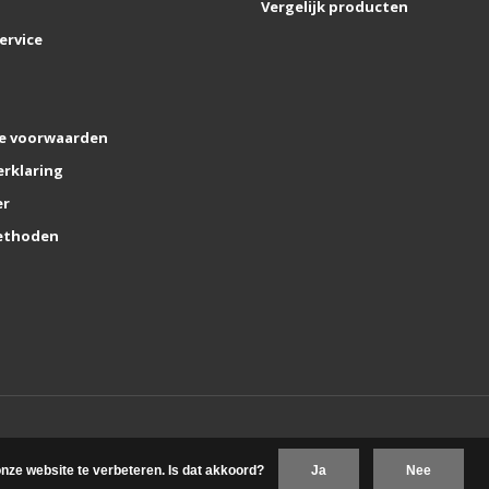
Vergelijk producten
ervice
e voorwaarden
erklaring
er
ethoden
nze website te verbeteren. Is dat akkoord?
Ja
Nee