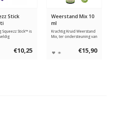
zz Stick
Weerstand Mix 10
ti
ml
 Squeezz Stick™ is
Krachtig Kruid Weerstand
eldig
Mix, ter ondersteuning van
erspeeltje v...
de weers...
€10,25
€15,90