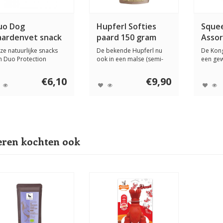
uo Dog
Hupferl Softies
Squee
aardenvet snack
paard 150 gram
Assor
50 gram
ze natuurlijke snacks
De bekende Hupferl nu
De Kong
n Duo Protection
ook in een malse (semi-
een gew
vatten 100% paa...
moist) versie, ...
apporte
€6,10
€9,90
ren kochten ook