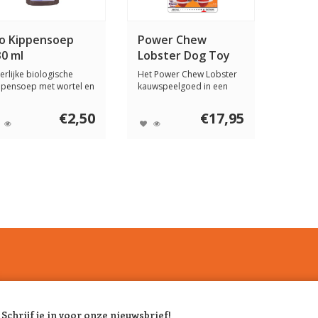
io Kippensoep
Power Chew
30 ml
Lobster Dog Toy
erlijke biologische
Het Power Chew Lobster
ppensoep met wortel en
kauwspeelgoed in een
rkuma, bevo...
grappige kreeftv...
€2,50
€17,95
Schrijf je in voor onze nieuwsbrief!