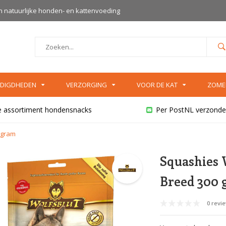
an natuurlijke honden- en kattenvoeding
DIGDHEDEN
VERZORGING
VOOR DE KAT
ZOME
e assortiment hondensnacks
Per PostNL verzonde
 gram
Squashies 
Breed 300 
0 revi