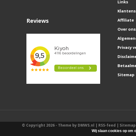
Links
Klantens
Reviews
Affiliate
Over ons
Algemen
Privacy v
Disclaim
Betaalm
Sitemap
© Copyright 2026 - Theme by
DMWS.nl
|
RSS-feed
|
Sitemap
Wij slaan cookies op om o