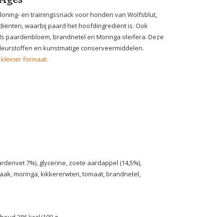
loning- en trainingssnack voor honden van Wolfsblut,
ediënten, waarbij paard het hoofdingrediënt is. Ook
ls paardenbloem, brandnetel en Moringa oleifera. Deze
 kleurstoffen en kunstmatige conserveermiddelen.
 kleiner formaat.
nvet 7%), glycerine, zoete aardappel (14,5%),
tinaak, moringa, kikkererwten, tomaat, brandnetel,
nhoud 286 kcal/100 g