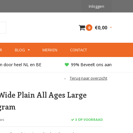
Inloggen
€0,00
0
R
BLOG
MERKEN
CONTACT
n door heel NL en BE
99% Beveelt ons aan
Terug naar overzicht
Wide Plain All Ages Large
gram
3 OP VOORRAAD
ews