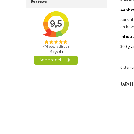
Reviews
Aanbev
Aanvull
en bewa
Inhoud
300 gra
0
sterre
Well