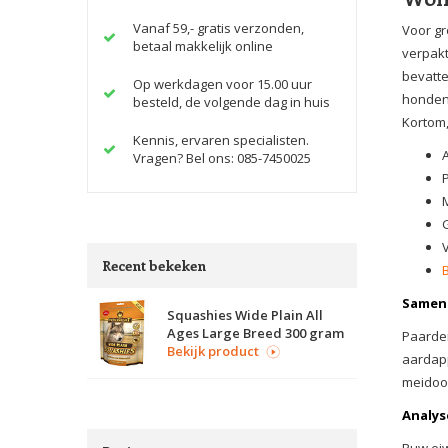
Vanaf 59,- gratis verzonden,
Voor gr
betaal makkelijk online
verpakt
bevatte
Op werkdagen voor 15.00 uur
hondens
besteld, de volgende dag in huis
Kortom,
Kennis, ervaren specialisten.
Vragen? Bel ons: 085-7450025
Recent bekeken
Samens
Squashies Wide Plain All
Ages Large Breed 300 gram
Paarden
Bekijk product
aardapp
meidoo
Analys
Ruw eiw