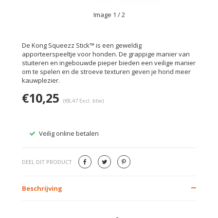
Image
1
/ 2
De Kong Squeezz Stick™ is een geweldig
apporteerspeeltje voor honden. De grappige manier van
stuiteren en ingebouwde pieper bieden een veilige manier
om te spelen en de stroeve texturen geven je hond meer
kauwplezier.
€10,25
(€8,47 Excl. btw)
Veilig online betalen
Gratis
DEEL DIT PRODUCT
Beschrijving