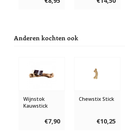
€8,95
€14,50
Anderen kochten ook
Wijnstok
Chewstix Stick
Kauwstick
€7,90
€10,25