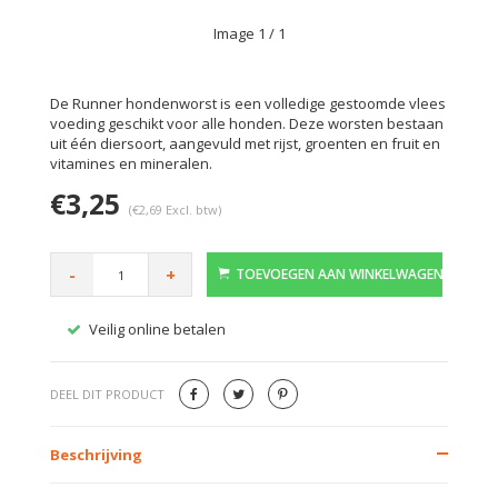
Image
1
/ 1
De Runner hondenworst is een volledige gestoomde vlees
voeding geschikt voor alle honden. Deze worsten bestaan
uit één diersoort, aangevuld met rijst, groenten en fruit en
vitamines en mineralen.
€3,25
(€2,69 Excl. btw)
-
+
TOEVOEGEN AAN WINKELWAGEN
Veilig online betalen
Gratis
DEEL DIT PRODUCT
Beschrijving