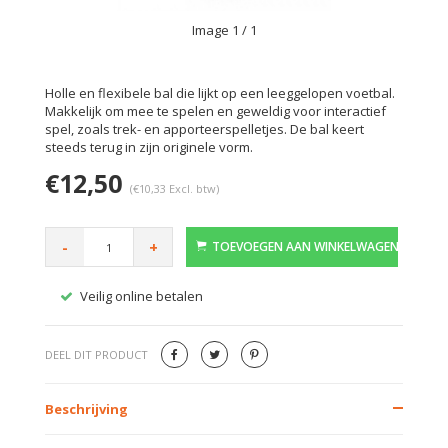
Image
1
/ 1
Holle en flexibele bal die lijkt op een leeggelopen voetbal.
Makkelijk om mee te spelen en geweldig voor interactief
spel, zoals trek- en apporteerspelletjes. De bal keert
steeds terug in zijn originele vorm.
€12,50
(€10,33 Excl. btw)
-
+
TOEVOEGEN AAN WINKELWAGEN
Veilig online betalen
Gratis
DEEL DIT PRODUCT
Beschrijving