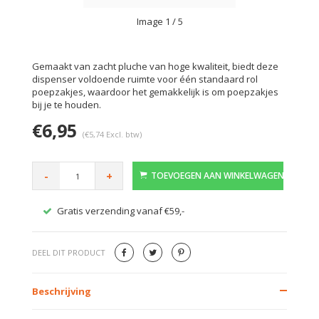
Image
1
/ 5
Gemaakt van zacht pluche van hoge kwaliteit, biedt deze
dispenser voldoende ruimte voor één standaard rol
poepzakjes, waardoor het gemakkelijk is om poepzakjes
bij je te houden.
€6,95
(€5,74 Excl. btw)
-
+
TOEVOEGEN AAN WINKELWAGEN
Gratis verzending vanaf €59,-
Veilig
DEEL DIT PRODUCT
Beschrijving