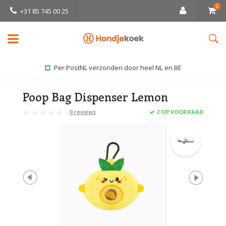
0
+31 85 745 00 25
Per PostNL verzonden door heel NL en BE
Poop Bag Dispenser Lemon
0 reviews
2 OP VOORRAAD