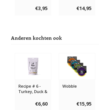
Kalkoen
Compleet 600
€3,95
€14,95
gram
Anderen kochten ook
Recipe # 6 -
Wobble
Turkey, Duck &
Herring
€6,60
€15,95