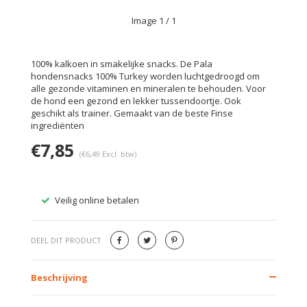
Image
1
/ 1
100% kalkoen in smakelijke snacks. De Pala
hondensnacks 100% Turkey worden luchtgedroogd om
alle gezonde vitaminen en mineralen te behouden. Voor
de hond een gezond en lekker tussendoortje. Ook
geschikt als trainer. Gemaakt van de beste Finse
ingrediënten
€7,85
(€6,49 Excl. btw)
Veilig online betalen
Gratis
DEEL DIT PRODUCT
Beschrijving