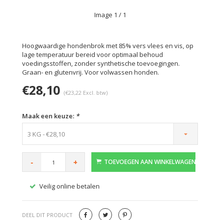
Image
1
/ 1
Hoogwaardige hondenbrok met 85% vers vlees en vis, op
lage temperatuur bereid voor optimaal behoud
voedingsstoffen, zonder synthetische toevoegingen.
Graan- en glutenvrij. Voor volwassen honden.
€28,10
(€23,22 Excl. btw)
Maak een keuze:
*
3 KG - €28,10
-
+
TOEVOEGEN AAN WINKELWAGEN
Veilig online betalen
Gratis
DEEL DIT PRODUCT