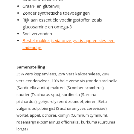
Graan- en glutenvrij
Zonder synthetische toevoegingen
Rijk aan essentiële voedingsstoffen zoals
glucosamine en omega-3
Snel verzonden
Bestel makkelijk via onze gratis app en kies een
cadeautje
Samenstelling:
35% vers kippenvlees, 25% vers kalkoenvlees, 20%
vers eendenvlees, 10% hele verse vis (ronde sardinella
(Sardinella aurita), makreel (Scomber scombrus),
saurier (Trachurus spp.), sardinella (Sardina
pilchardus), gehydrolyseerd zetmeel, eieren, Beta
vulgaris pulp, biergist (Saccharomyces cerevisiae),
wortel, appel, cichorei, komijn (Cuminum cyminum),
rozemarijn (Rosmarinus officinalis), kurkuma (Curcuma
longa)