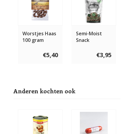
Worstjes Haas
Semi-Moist
100 gram
Snack
Sheperd's
Friend 200
€5,40
€3,95
gram
Anderen kochten ook