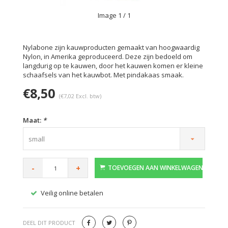
Image
1
/ 1
Nylabone zijn kauwproducten gemaakt van hoogwaardig
Nylon, in Amerika geproduceerd. Deze zijn bedoeld om
langdurig op te kauwen, door het kauwen komen er kleine
schaafsels van het kauwbot. Met pindakaas smaak.
€8,50
(€7,02 Excl. btw)
Maat:
*
small
-
+
TOEVOEGEN AAN WINKELWAGEN
Veilig online betalen
Gratis
DEEL DIT PRODUCT