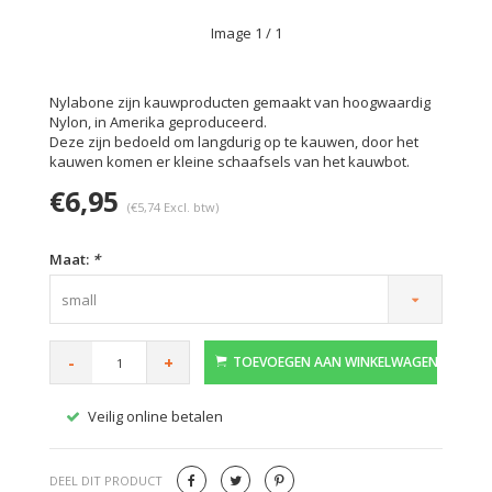
Image
1
/ 1
Nylabone zijn kauwproducten gemaakt van hoogwaardig
Nylon, in Amerika geproduceerd.
Deze zijn bedoeld om langdurig op te kauwen, door het
kauwen komen er kleine schaafsels van het kauwbot.
€6,95
(€5,74 Excl. btw)
Maat:
*
small
-
+
TOEVOEGEN AAN WINKELWAGEN
Veilig online betalen
Gratis
DEEL DIT PRODUCT