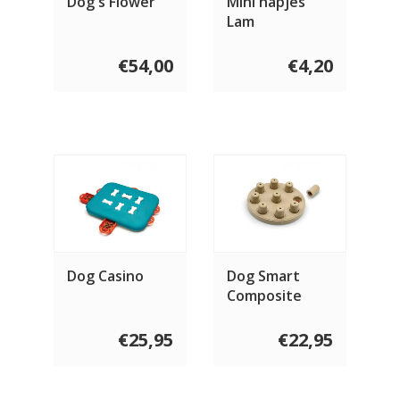
Dog's Flower
Mini hapjes
Lam
€54,00
€4,20
Dog Casino
Dog Smart
Composite
€25,95
€22,95