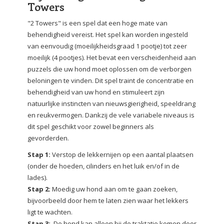
Towers
"2 Towers" is een spel dat een hoge mate van
behendigheid vereist.
Het spel kan worden ingesteld
van eenvoudig (moeilijkheidsgraad 1 pootje) tot zeer
moeilijk (4 pootjes).
Het bevat een verscheidenheid aan
puzzels die uw hond moet oplossen om de verborgen
beloningen te vinden.
Dit spel traint de concentratie en
behendigheid van uw hond en stimuleert zijn
natuurlijke instincten van nieuwsgierigheid, speeldrang
en reukvermogen.
Dankzij de vele variabele niveaus is
dit spel geschikt voor zowel beginners als
gevorderden.
Stap 1:
Verstop de lekkernijen op een aantal plaatsen
(onder de hoeden, cilinders en het luik en/of in de
lades).
Stap 2:
Moedig uw hond aan om te gaan zoeken,
bijvoorbeeld door hem te laten zien waar het lekkers
ligt te wachten.
Stap 3:
De hond kan alleen bij de traktatie komen door