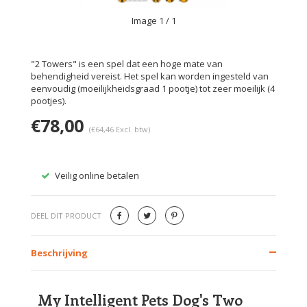
Image
1
/ 1
"2 Towers" is een spel dat een hoge mate van
behendigheid vereist. Het spel kan worden ingesteld van
eenvoudig (moeilijkheidsgraad 1 pootje) tot zeer moeilijk (4
pootjes).
€78,00
(€64,46 Excl. btw)
Veilig online betalen
Gratis
DEEL DIT PRODUCT
Beschrijving
My Intelligent Pets Dog's Two