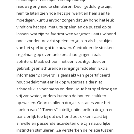
nieuwsgierigheid te stimuleren.
Door geduldig te zijn,
hem te laten zien hoe het spel werkt en hem aan te
moedigen, kunt u ervoor zorgen dat uw hond het leuk
vindt om het spel met u te spelen en de puzzel op te
lossen, wat zijn zelfvertrouwen vergroot.
Laat uw hond
nooit zonder toezicht spelen en grijp in als hij stukjes
van het spel begint te kauwen.
Controleer de stukken
regelmatig op eventuele beschadigingen zoals
splinters.
Maak schoon met een vochtige doek en
gebruik geen schurende reinigingsmiddelen.
Extra
informatie
“2 Towers” is gemaakt van gecertificeerd
hout bedekt met een lak op waterbasis die niet
schadelijk is voor mens en dier.
Houd het spel droog en
vrij van water, anders kunnen de houten stukken
opzwellen.
Gebruik alleen droge traktaties voor het
spelen van "2 Towers".
Intelligentiespellen dragen er
aanzienlijk toe bij dat uw hond betrokken raakt bij
zinvolle en passende activiteiten die zijn natuurlijke
instincten stimuleren.
Ze versterken de relatie tussen