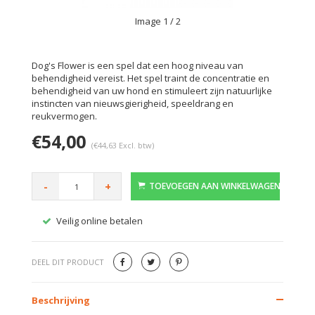
Image
1
/ 2
Dog's Flower is een spel dat een hoog niveau van
behendigheid vereist. Het spel traint de concentratie en
behendigheid van uw hond en stimuleert zijn natuurlijke
instincten van nieuwsgierigheid, speeldrang en
reukvermogen.
€54,00
(€44,63 Excl. btw)
-
+
TOEVOEGEN AAN WINKELWAGEN
Veilig online betalen
Gratis
DEEL DIT PRODUCT
Beschrijving