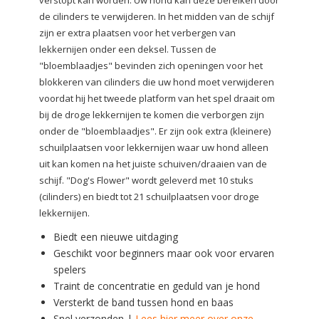
verstopt kan worden. Uw hond kan deze bereiken door
de cilinders te verwijderen. In het midden van de schijf
zijn er extra plaatsen voor het verbergen van
lekkernijen onder een deksel. Tussen de
"bloemblaadjes" bevinden zich openingen voor het
blokkeren van cilinders die uw hond moet verwijderen
voordat hij het tweede platform van het spel draait om
bij de droge lekkernijen te komen die verborgen zijn
onder de "bloemblaadjes". Er zijn ook extra (kleinere)
schuilplaatsen voor lekkernijen waar uw hond alleen
uit kan komen na het juiste schuiven/draaien van de
schijf. "Dog's Flower" wordt geleverd met 10 stuks
(cilinders) en biedt tot 21 schuilplaatsen voor droge
lekkernijen.
Biedt een nieuwe uitdaging
Geschikt voor beginners maar ook voor ervaren
spelers
Traint de concentratie en geduld van je hond
Versterkt de band tussen hond en baas
Snel verzonden |
Lees hier meer over onze