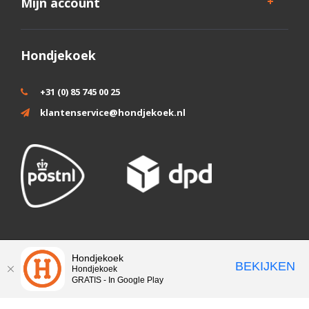
Mijn account
Hondjekoek
+31 (0) 85 745 00 25
klantenservice@hondjekoek.nl
Wij slaan cookies op om onze website te verbeteren. Is dat akkoord?
Hondjekoek
BEKIJKEN
Hondjekoek
Ja
Nee
Meer over cookies »
GRATIS - In Google Play
© Copyright 2026 - Theme by
DMWS.nl
|
RSS-feed
|
Sitemap