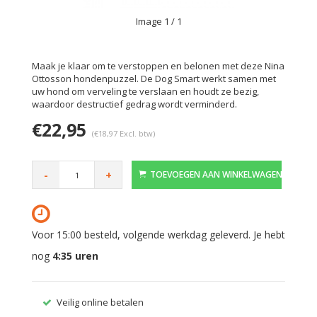
Image
1
/ 1
Maak je klaar om te verstoppen en belonen met deze Nina
Ottosson hondenpuzzel. De Dog Smart werkt samen met
uw hond om verveling te verslaan en houdt ze bezig,
waardoor destructief gedrag wordt verminderd.
€22,95
(€18,97 Excl. btw)
-
+
TOEVOEGEN AAN WINKELWAGEN
Voor 15:00 besteld, volgende werkdag geleverd. Je hebt
nog
4:35
uren
Veilig online betalen
Gratis