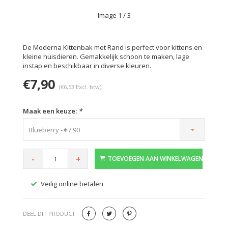
Image
1
/ 3
De Moderna Kittenbak met Rand is perfect voor kittens en
kleine huisdieren. Gemakkelijk schoon te maken, lage
instap en beschikbaar in diverse kleuren.
€7,90
(€6,53 Excl. btw)
Maak een keuze:
*
Blueberry - €7,90
-
+
TOEVOEGEN AAN WINKELWAGEN
Veilig online betalen
Gratis
DEEL DIT PRODUCT