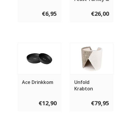
Chicken 1.5 KG
€6,95
€26,00
Ace Drinkkom
Unfold
Krabton
€12,90
€79,95