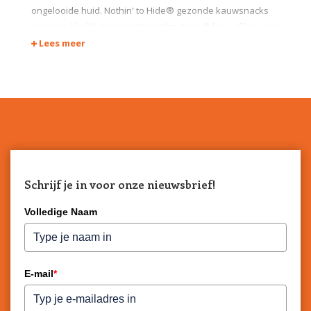
ongelooide huid.
Nothin' to Hide® gezonde kauwsnacks
zijn verrukkelijk gearomatiseerd met rundvlees of kip voor
maximale smakelijkheid en bieden huisdieren een goed
Lees meer
verteerbare kauwsnack waar ze lang veilig van kunnen
genieten.
Schrijf je in voor onze nieuwsbrief!
Volledige Naam
E-mail
*