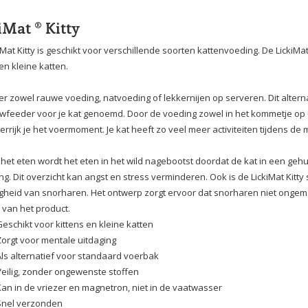
iMat ® Kitty
iMat Kitty is geschikt voor verschillende soorten kattenvoeding. De LickiMat 
 en kleine katten.
 er zowel rauwe voeding, natvoeding of lekkernijen op serveren. Dit alte
wfeeder voor je kat genoemd. Door de voeding zowel in het kommetje op 
verrijk je het voermoment. Je kat heeft zo veel meer activiteiten tijdens de m
 het eten wordt het eten in het wild nagebootst doordat de kat in een gehu
g. Dit overzicht kan angst en stress verminderen. Ook is de LickiMat Kitt
gheid van snorharen. Het ontwerp zorgt ervoor dat snorharen niet onge
 van het product.
Geschikt voor kittens en kleine katten
Zorgt voor mentale uitdaging
Als alternatief voor standaard voerbak
Veilig, zonder ongewenste stoffen
Kan in de vriezer en magnetron, niet in de vaatwasser
Snel verzonden