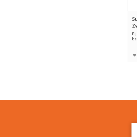
S
Z
Bi
be
sle