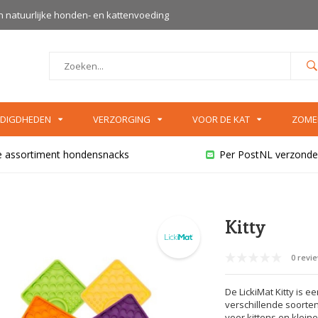
an natuurlijke honden- en kattenvoeding
DIGDHEDEN
VERZORGING
VOOR DE KAT
ZOME
e assortiment hondensnacks
Per PostNL verzonde
Kitty
0 revi
De LickiMat Kitty is e
verschillende soorten 
voor kittens en kleine