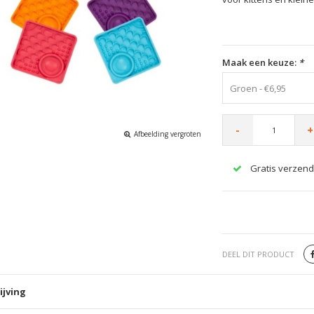
Maak een keuze:
*
Groen - €6,95
-
+
Afbeelding vergroten
Gratis verzend
DEEL DIT PRODUCT
ijving