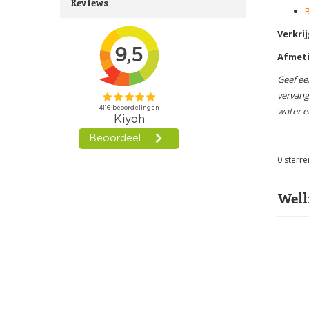
Reviews
Verkrij
Afmet
Geef ee
vervang
water e
0
sterre
Well