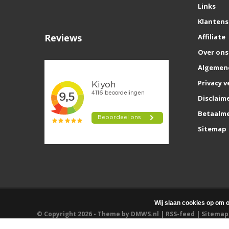
Links
Klantens
Reviews
Affiliate
Over ons
Algemen
Privacy v
Disclaim
Betaalm
Sitemap
Wij slaan cookies op om o
© Copyright 2026 - Theme by
DMWS.nl
|
RSS-feed
|
Sitemap