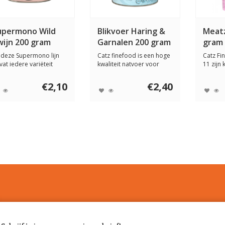
upermono Wild
Blikvoer Haring &
Meatz
wijn 200 gram
Garnalen 200 gram
gram
j deze Supermono lijn
Catz finefood is een hoge
Catz Fi
vat iedere variëteit
kwaliteit natvoer voor
11 zijn
chts éé...
katten die ...
van 99,5
€2,10
€2,40