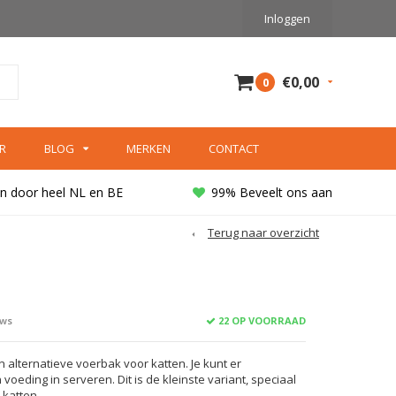
Inloggen
€0,00
0
R
BLOG
MERKEN
CONTACT
n door heel NL en BE
99% Beveelt ons aan
Terug naar overzicht
22 OP VOORRAAD
ews
en alternatieve voerbak voor katten. Je kunt er
voeding in serveren. Dit is de kleinste variant, speciaal
 katten.