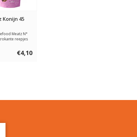
 Konijn 45
nefood Meatz N°
 krokante reepjes
% g...
€4,10