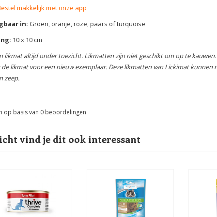
Bestel makkelijk met onze app
gbaar in:
Groen, oranje, roze, paars of turquoise
ing:
10 x 10 cm
n likmat altijd onder toezicht. Likmatten zijn niet geschikt om op te kauwen
 de likmat voor een nieuw exemplaar. Deze likmatten van Lickimat kunnen n
n zeep.
n op basis van
0
beoordelingen
icht vind je dit ook interessant