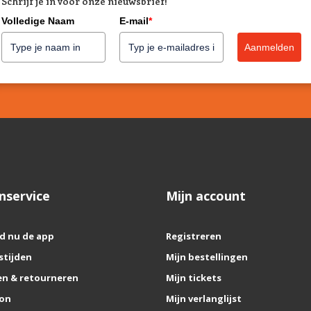
Schrijf je in voor onze nieuwsbrief!
Volledige Naam
E-mail
*
Aanmelden
nservice
Mijn account
d nu de app
Registreren
stijden
Mijn bestellingen
n & retourneren
Mijn tickets
on
Mijn verlanglijst