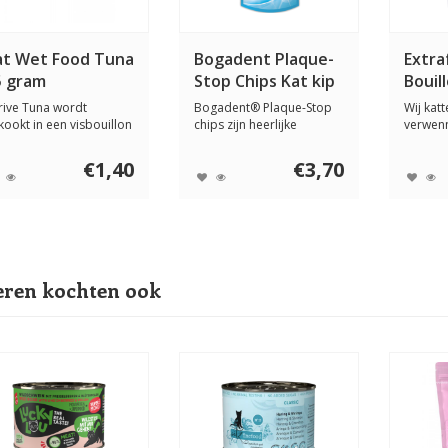
at Wet Food Tuna
Bogadent Plaque-
Extra
5 gram
Stop Chips Kat kip
Bouil
50 gram
rive Tuna wordt
Bogadent® Plaque-Stop
Wij kat
kookt in een visbouillon
chips zijn heerlijke
verwenn
t toegevoegde...
tandverzorgingsc...
wel van 
€1,40
€3,70
ren kochten ook