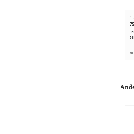
C
7
Th
ge
me
Ande