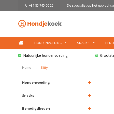
+31 85 745 00 25
De specialist op het gebied v
HONDENVOEDING
SNACKS
BENO
Natuurlijke hondenvoeding
Grootst
Home
Kitty
Hondenvoeding
Snacks
Benodigdheden