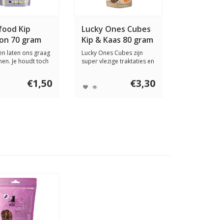
food Kip
Lucky Ones Cubes
lon 70 gram
Kip & Kaas 80 gram
ten laten ons graag
Lucky Ones Cubes zijn
en. Je houdt toch
super vlezige traktaties en
...
geven veel...
€1,50
€3,30