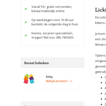
Vanaf 59,- gratis verzonden,
Lick
betaal makkelijk online
De Lick
Op werkdagen voor 15.00 uur
kittens
besteld, de volgende dag in huis
Kennis, ervaren specialisten.
Je kunt
Vragen? Bel ons: 085-7450025
een slo
likmat 
Tijdens
omgevin
Recent bekeken
gevoeli
gebruik
Kitty
Bekijk product