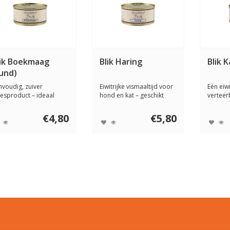
lik Boekmaag
Blik Haring
Blik 
rund)
nvoudig, zuiver
Eiwitrijke vismaaltijd voor
Eén eiw
eesproduct – ideaal
hond en kat – geschikt
verteer
or BARF, elimina...
voor el...
bij elimi
€4,80
€5,80