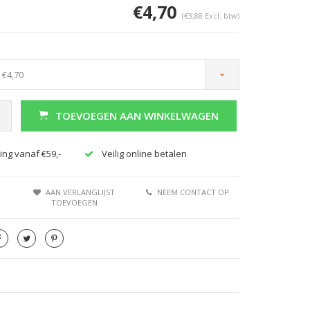
€4,70
(€3,88 Excl. btw)
 €4,70
TOEVOEGEN AAN WINKELWAGEN
Afbeelding vergroten
Afbeeldi
ing vanaf €59,-
Veilig online betalen
AAN VERLANGLIJST
NEEM CONTACT OP
TOEVOEGEN