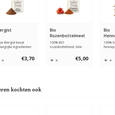
ergist
Bio
Bio
Rozenbottelmeel
Henn
ze Biergist bevat
100% BIO
100% b
langrijke ingrediënten
rozenbottelmeel, hele
hennepz
als aminozur...
rozenbottels plus
het "gr
gemalen roz...
€3,70
€5,00
ren kochten ook