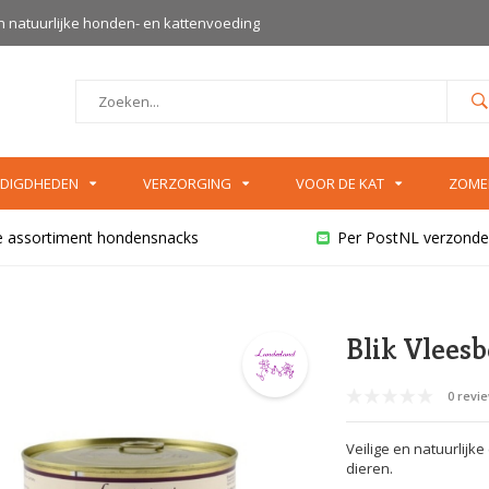
an natuurlijke honden- en kattenvoeding
DIGDHEDEN
VERZORGING
VOOR DE KAT
ZOME
e assortiment hondensnacks
Per PostNL verzonde
Blik Vleesb
0 revi
Veilige en natuurlijke
dieren.