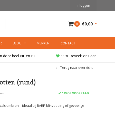
Inloggen
€0,00
0
R
BLOG
MERKEN
CONTACT
n door heel NL en BE
99% Beveelt ons aan
Terug naar overzicht
otten (rund)
189 OP VOORRAAD
ews
 calciumbron – ideaal bij BARF, blikvoeding of gevoelige