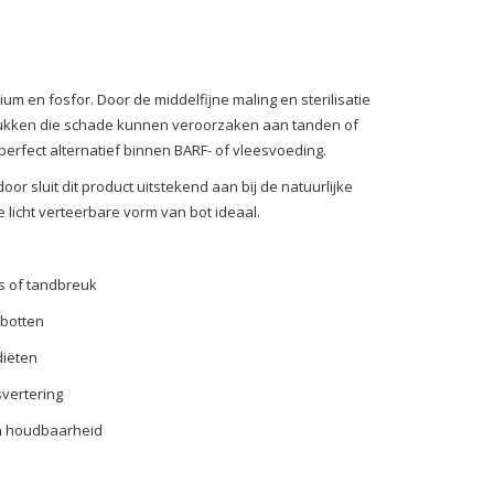
um en fosfor. Door de middelfijne maling en sterilisatie
de stukken die schade kunnen veroorzaken aan tanden of
erfect alternatief binnen BARF- of vleesvoeding.
or sluit dit product uitstekend aan bij de natuurlijke
licht verteerbare vorm van bot ideaal.
rs of tandbreuk
 botten
diëten
vertering
 en houdbaarheid