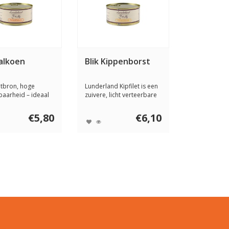
Kalkoen
Blik Kippenborst
itbron, hoge
Lunderland Kipfilet is een
baarheid – ideaal
zuivere, licht verteerbare
nat...
eiwitb...
€5,80
€6,10