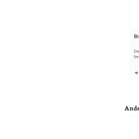
Bi
De
be
zo
Ande