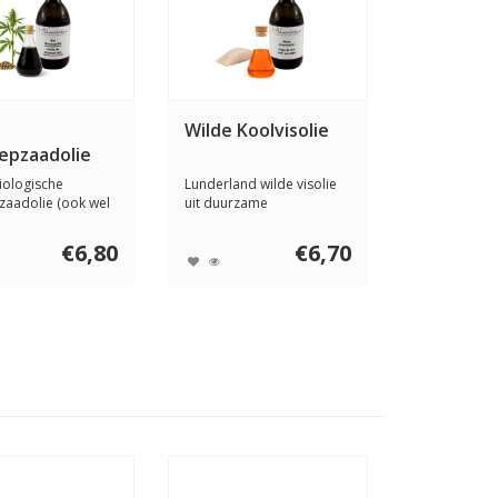
Wilde Koolvisolie
epzaadolie
iologische
Lunderland wilde visolie
aadolie (ook wel
uit duurzame
oene goud" g...
Alaskavisserij, koudge...
€6,80
€6,70