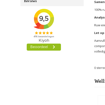
Reviews
Samens
100% ru
Analys
Ruw eiw
Let op
Aanvull
compone
volledig
0
sterre
Well