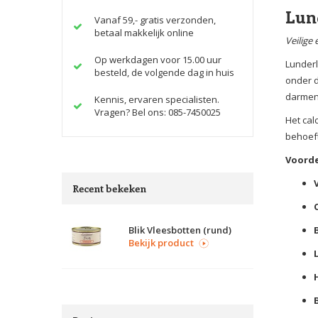
Lun
Vanaf 59,- gratis verzonden,
betaal makkelijk online
Veilige 
Op werkdagen voor 15.00 uur
Lunderl
besteld, de volgende dag in huis
onder d
darmen.
Kennis, ervaren specialisten.
Vragen? Bel ons: 085-7450025
Het cal
behoeft
Voord
Recent bekeken
Blik Vleesbotten (rund)
Bekijk product