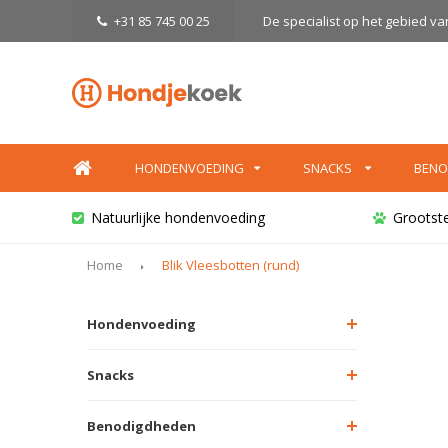
+31 85 745 00 25
De specialist op het gebied v
HONDENVOEDING
SNACKS
BENO
Natuurlijke hondenvoeding
Grootst
Home
Blik Vleesbotten (rund)
Hondenvoeding
Snacks
Benodigdheden