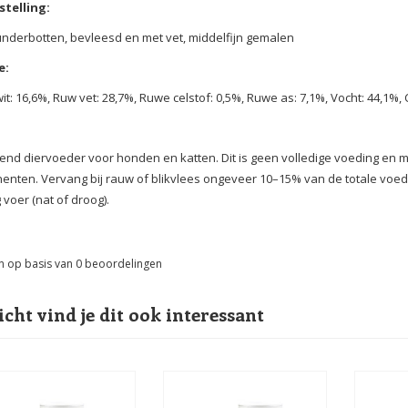
telling:
nderbotten, bevleesd en met vet, middelfijn gemalen
e:
it: 16,6%, Ruw vet: 28,7%, Ruwe celstof: 0,5%, Ruwe as: 7,1%, Vocht: 44,1%,
end diervoeder voor honden en katten. Dit is geen volledige voeding en
nten. Vervang bij rauw of blikvlees ongeveer 10–15% van de totale voe
 voer (nat of droog).
n op basis van
0
beoordelingen
icht vind je dit ook interessant