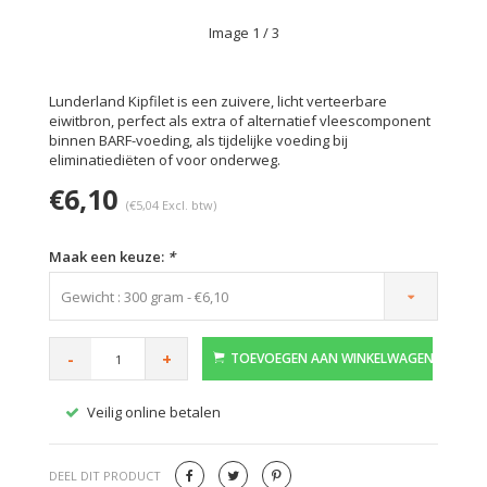
Image
1
/ 3
Lunderland Kipfilet is een zuivere, licht verteerbare
eiwitbron, perfect als extra of alternatief vleescomponent
binnen BARF-voeding, als tijdelijke voeding bij
eliminatiediëten of voor onderweg.
€6,10
(€5,04 Excl. btw)
Maak een keuze:
*
Gewicht : 300 gram - €6,10
-
+
TOEVOEGEN AAN WINKELWAGEN
Veilig online betalen
Gratis
DEEL DIT PRODUCT