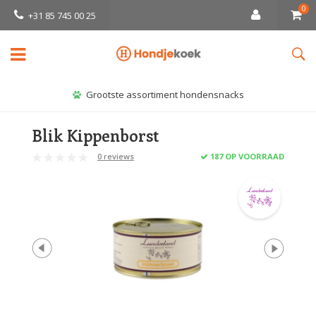
0
+31 85 745 00 25
Grootste assortiment hondensnacks
Blik Kippenborst
0 reviews
187 OP VOORRAAD