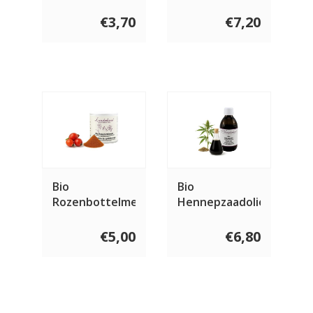
150 gram
€3,70
€7,20
Bio
Bio
Rozenbottelmeel
Hennepzaadolie
€5,00
€6,80