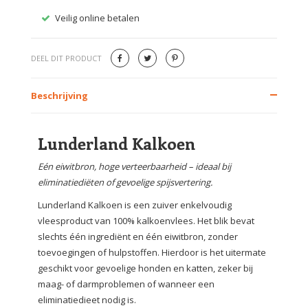
Veilig online betalen
Gratis
DEEL DIT PRODUCT
Beschrijving
Lunderland Kalkoen
Eén eiwitbron, hoge verteerbaarheid – ideaal bij
eliminatiediëten of gevoelige spijsvertering.
Lunderland Kalkoen is een zuiver enkelvoudig
vleesproduct van 100% kalkoenvlees. Het blik bevat
slechts één ingrediënt en één eiwitbron, zonder
toevoegingen of hulpstoffen. Hierdoor is het uitermate
geschikt voor gevoelige honden en katten, zeker bij
maag- of darmproblemen of wanneer een
eliminatiedieet nodig is.