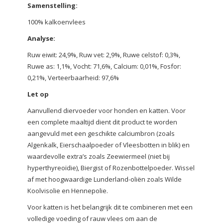
Samenstelling:
100% kalkoenvlees
Analyse:
Ruw eiwit: 24,9%, Ruw vet: 2,9%, Ruwe celstof: 0,3%,
Ruwe as: 1,1%, Vocht: 71,6%, Calcium: 0,01%, Fosfor:
0,21%, Verteerbaarheid: 97,6%
Let op
Aanvullend diervoeder voor honden en katten. Voor
een complete maaltijd dient dit product te worden
aangevuld met een geschikte calciumbron (zoals
Algenkalk, Eierschaalpoeder of Vleesbotten in blik) en
waardevolle extra’s zoals Zeewiermeel (niet bij
hyperthyreoïdie), Biergist of Rozenbottelpoeder. Wissel
af met hoogwaardige Lunderland-oliën zoals Wilde
Koolvisolie en Hennepolie.
Voor katten is het belangrijk dit te combineren met een
volledige voeding of rauw vlees om aan de