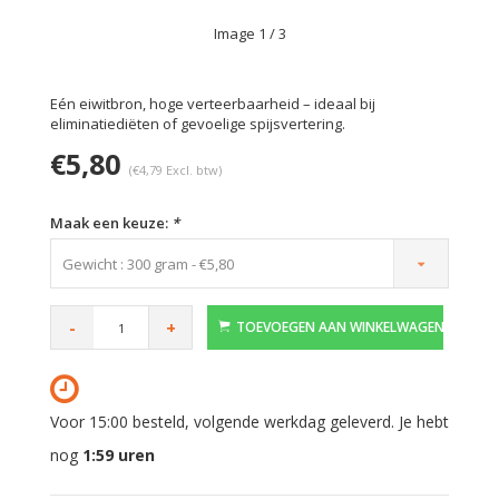
Image
1
/ 3
Eén eiwitbron, hoge verteerbaarheid – ideaal bij
eliminatiediëten of gevoelige spijsvertering.
€5,80
(€4,79 Excl. btw)
Maak een keuze:
*
Gewicht : 300 gram - €5,80
-
+
TOEVOEGEN AAN WINKELWAGEN
Voor 15:00 besteld, volgende werkdag geleverd. Je hebt
nog
1:59
uren