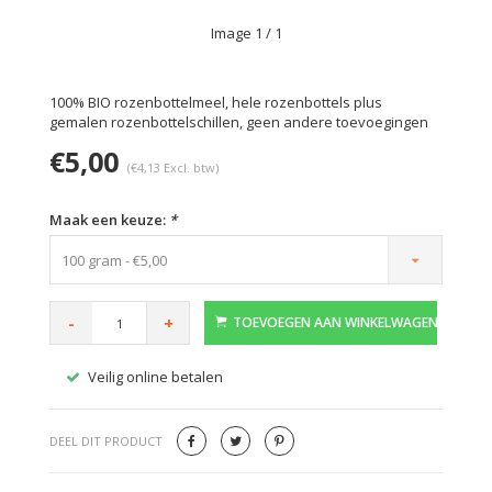
Image
1
/ 1
100% BIO rozenbottelmeel, hele rozenbottels plus
gemalen rozenbottelschillen, geen andere toevoegingen
€5,00
(€4,13 Excl. btw)
Maak een keuze:
*
100 gram - €5,00
-
+
TOEVOEGEN AAN WINKELWAGEN
Veilig online betalen
Gratis
DEEL DIT PRODUCT