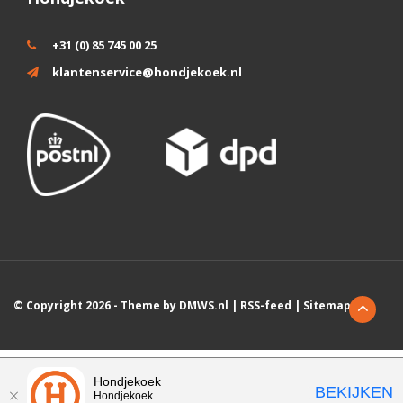
+31 (0) 85 745 00 25
klantenservice@hondjekoek.nl
© Copyright 2026 - Theme by
DMWS.nl
|
RSS-feed
|
Sitemap
Wij slaan cookies op om onze website te verbeteren. Is dat akkoord?
Hondjekoek
BEKIJKEN
Hondjekoek