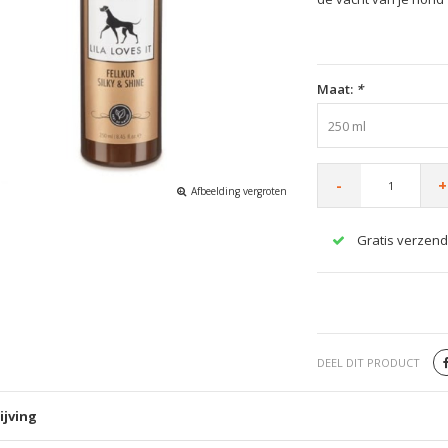
Maat:
*
250 ml
-
+
Afbeelding vergroten
Gratis verzend
DEEL DIT PRODUCT
ijving