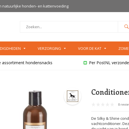
an natuurlijke honden- en kattenvoeding
DIGDHEDEN
VERZORGING
VOOR DE KAT
ZOME
e assortiment hondensnacks
Per PostNL verzonde
Conditione
0 revi
De Silky & Shine cond
vachtconditioner. Dez
de vacht van je hond