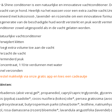
y & Shine conditioner is een natuurlijke en innovatieve vachtconditioner. D
vacht van je hond. Heerlijk na het wassen voor een extra zachte vacht.U
neerd met kokosnoot-, lavendel- en rozenolie om een innovatieve formule
egeneratie van de beschadigde huid wordt versterkt en jeuk wordt vermin
nditioner zowel uitgespoeld als in de vacht gelaten worden.
Natuurlijke vachtconditioner
erwijdert klitten
Voegt extra volume toe aan de vacht
Verzacht de vacht
Verminderd jeuk
Concentraat, 1:10 te verdunnen met water
Snel verzonden
Bestel makkelijk via onze gratis app en kies een cadeautje
iënten
:
rbadensis (aloë vera) gel*, propanediol, capryl/capric triglyceride, glyce
is (jojoba) zaadolie*, cocos nucifera (kokos) olie*, persea gratissima (avoca
ydroxystearaat, butyrospermum parkii (shea) boter*, lecithine, natriumh
ol, rosa damascena (rozen) bloemolie*, lavandula angustifolia (lavendel) ol