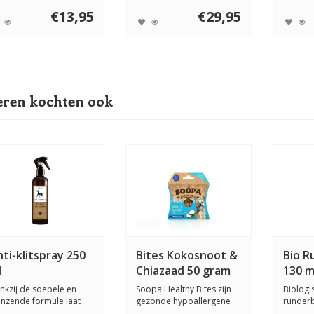
€13,95
€29,95
ren kochten ook
ti-klitspray 250
Bites Kokosnoot &
Bio R
l
Chiazaad 50 gram
130 m
nkzij de soepele en
Soopa Healthy Bites zijn
Biologi
anzende formule laat
gezonde hypoallergene
runderb
e Anti-klits...
beloningen vo...
hond a