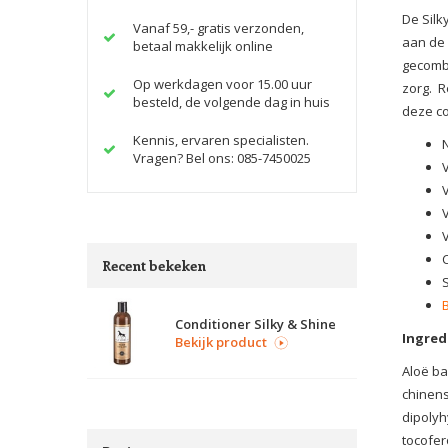
De Silk
Vanaf 59,- gratis verzonden,
aan de 
betaal makkelijk online
gecombi
Op werkdagen voor 15.00 uur
zorg. R
besteld, de volgende dag in huis
deze co
Kennis, ervaren specialisten.
Vragen? Bel ons: 085-7450025
V
Recent bekeken
Conditioner Silky & Shine
Ingred
Bekijk product
Aloë ba
chinens
dipolyh
tocofer