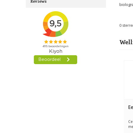
Reviews
biologis
0
sterre
Well
E
Ce
me
en