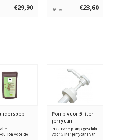
€29,90
€23,60
undersoep
Pomp voor 5 liter
l
jerrycan
sche
Praktische pomp geschikt
ouillon voor de
voor 5 liter jerrycans van
ls voedzame
Lila Lov...