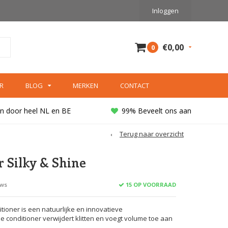
Inloggen
€0,00
0
R
BLOG
MERKEN
CONTACT
n door heel NL en BE
99% Beveelt ons aan
Terug naar overzicht
r Silky & Shine
15 OP VOORRAAD
ews
itioner is een natuurlijke en innovatieve
e conditioner verwijdert klitten en voegt volume toe aan