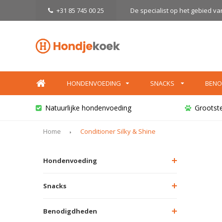
+31 85 745 00 25
De specialist op het gebied v
HONDENVOEDING
SNACKS
BENO
Natuurlijke hondenvoeding
Grootst
Home
Conditioner Silky & Shine
Hondenvoeding
Snacks
Benodigdheden