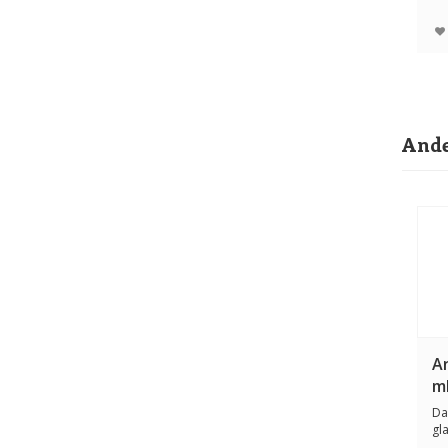
Ande
An
m
Da
gl
dez