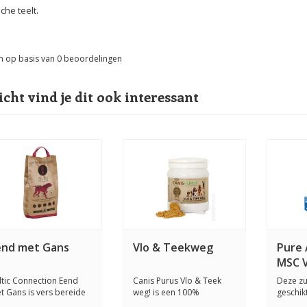
che teelt.
n op basis van
0
beoordelingen
icht vind je dit ook interessant
end met Gans
Vlo & Teekweg
Pure 
MSC V
ltic Connection Eend
Canis Purus Vlo & Teek
Deze zui
t Gans is vers bereide
weg! is een 100%
geschik
 complete ...
natuurlijk product w...
katten e