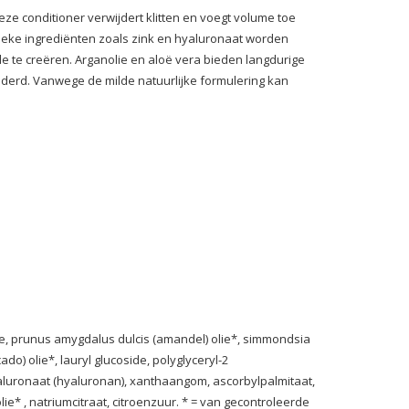
eze conditioner verwijdert klitten en voegt volume toe
nieke ingrediënten zoals zink en hyaluronaat worden
 te creëren. Arganolie en aloë vera bieden langdurige
derd. Vanwege de milde natuurlijke formulering kan
rine, prunus amygdalus dulcis (amandel) olie*, simmondsia
do) olie*, lauryl glucoside, polyglyceryl-2
yaluronaat (hyaluronan), xanthaangom, ascorbylpalmitaat,
ie* , natriumcitraat, citroenzuur. * = van gecontroleerde