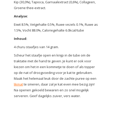
Kip (30,0%), Tapioca, Garnaalextract (0,6%), Collageen,
Groene thee-extract.
Analyse:
Eiwit 8.5%, Vetgehalte 0.5%, Ruwe vezels 0.1%, Ruwe as
1.5%, Vocht 88.0%, Caloriegehalte 6.0kcal/tube
Inhoud:
4 churu staafjes van 14 gram.
Scheur het staafje open en knijp in de tube om de
traktatie met de hand te geven. Je kunt er ook voor
kiezen om het in een kommetje te doen of als topper
op de nat of droogvoeding voor je kat te gebruiken.
Maak het helemaal leuk door de zachte puree op een
likmat
te smeren, daar zal je kat even mee bezig zijn!
Na openen gekoeld bewaren en zo snel mogelijk
serveren. Geef dagelijks zuiver, vers water.