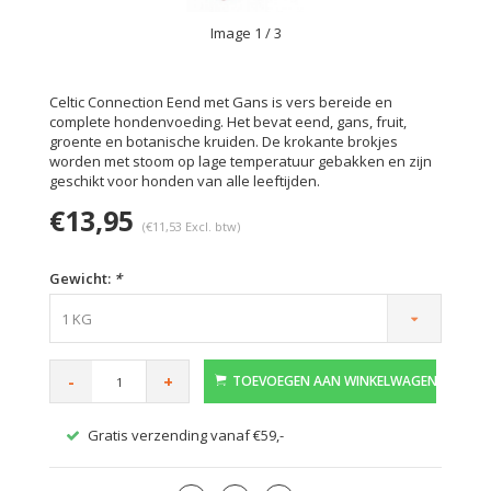
Image
1
/ 3
Celtic Connection Eend met Gans is vers bereide en
complete hondenvoeding. Het bevat eend, gans, fruit,
groente en botanische kruiden. De krokante brokjes
worden met stoom op lage temperatuur gebakken en zijn
geschikt voor honden van alle leeftijden.
€13,95
(€11,53 Excl. btw)
Gewicht:
*
1 KG
-
+
TOEVOEGEN AAN WINKELWAGEN
Gratis verzending vanaf €59,-
Veilig