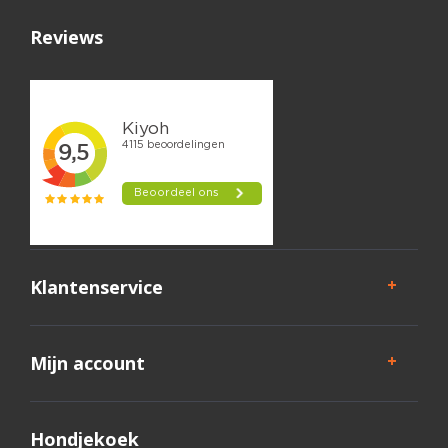
janie de groot
09-03-2020 13:06
Reviews
Het eerste brokje was wat groot naar zijn idee
vergeleken met de andere smaken en spuugde het zo
weer uit. Ik dacht oh oh hij vindt het niet lekker maar na
dat ik het gemixt had at hij alles op. Alles netjes
kauwend. En eerlijk is eerlijk deze brok vindt hij dus ook
erg lekker. Al met al zijn de brokken van Celtic
Connection allemaal even lekker volgens mijn kleine
reu. En volgens mij zelf een van de betere brokken die
er zijn.
Manon Spijkerboer
Klantenservice
03-08-2019 03:04
Mijn hond vindt dit voer heerlijk! Hij eet eindelijk weer
wat meer. Ook is zijn ontlasting goed. Verder nog lastig
te zeggen aangezien hij het nog maar sinds een week
eet. Maar het ziet er al veelbelovend uit.
Mijn account
Hondjekoek