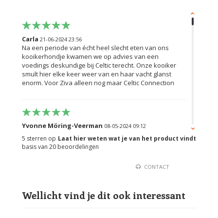
Carla
21-06-2024 23:56
Na een periode van écht heel slecht eten van ons
kooikerhondje kwamen we op advies van een
voedings deskundige bij Celtic terecht. Onze kooiker
smult hier elke keer weer van en haar vacht glanst
enorm. Voor Ziva alleen nog maar Celtic Connection
Yvonne Möring-Veerman
08-05-2024 09:12
Ze vinden de brokjes heerlijk, ze krijgen nog steeds
5
sterren op
Laat hier weten wat je van het product vindt
Carnis eend en paard en soms deze brokjes, ook als
basis van
20
beoordelingen
beloning.
CONTACT
Wellicht vind je dit ook interessant
Janneke
17-04-2023 09:09
Heel tevreden met de eend gans brokken. Formaat ook
goed, de zalm forel versie vinden wij iets te klein. Onze