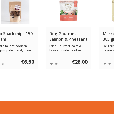
o Snackchips 150
Dog Gourmet
Marke
ram
Salmon & Pheasant
385 
zijn talloze soorten
Eden Gourmet Zalm &
De Terr
ips op de markt, maar
Fazant hondenbrokken,
Ragouts
ndejause h...
vol Omega-3 voor h...
traditio
€6,50
€28,00