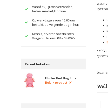
wasmac
Vanaf 59,- gratis verzonden,
FyzzYar
betaal makkelijk online
Op werkdagen voor 15.00 uur
besteld, de volgende dag in huis
Kennis, ervaren specialisten.
Vragen? Bel ons: 085-7450025
Let op:
spelen 
Recent bekeken
0
sterre
Flutter Bed Bug Pink
Bekijk product
Well