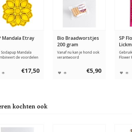
P Mandala Etray
Bio Braadworstjes
SP Fl
200 gram
Lickm
 Sodapup Mandala
Vanaf nu kan je hond ook
Gebruik
mbineert de voordelen
verantwoord
Flower 
n een likmat me...
meegenieten van een
kleinere
bar...
€17,50
€5,90
ren kochten ook