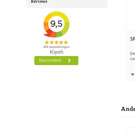
Reviews
S
De
co
va
Ande