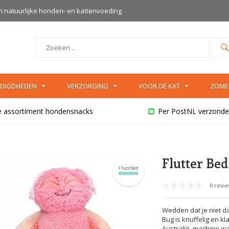
an natuurlijke honden- en kattenvoeding
DIGDHEDEN
VERZORGING
VOOR DE KAT
ZOME
e assortiment hondensnacks
Per PostNL verzonde
Flutter Bed
0 revi
Wedden dat je niet da
Bug is knuffelig en k
Australië, machine was