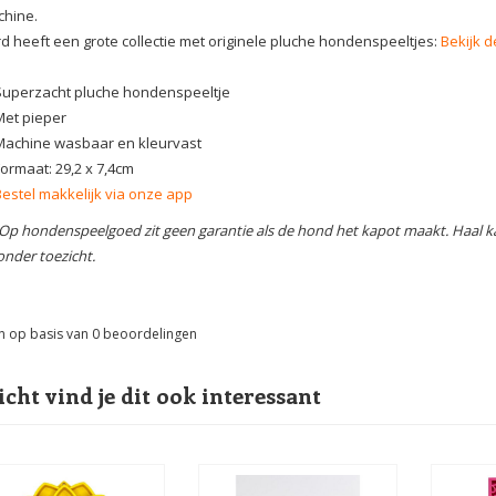
hine.
d heeft een grote collectie met originele pluche hondenspeeltjes:
Bekijk d
Superzacht pluche hondenspeeltje
Met pieper
Machine wasbaar en kleurvast
Formaat: 29,2 x 7,4cm
Bestel makkelijk via onze app
 Op hondenspeelgoed zit geen garantie als de hond het kapot maakt. Haal k
onder toezicht.
n op basis van
0
beoordelingen
icht vind je dit ook interessant