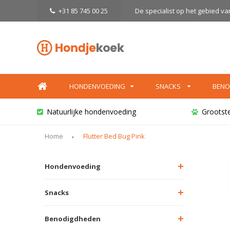
+31 85 745 00 25
De specialist op het gebied v
HONDENVOEDING
SNACKS
BENO
Natuurlijke hondenvoeding
Grootst
Home
Flutter Bed Bug Pink
Hondenvoeding
Snacks
Benodigdheden