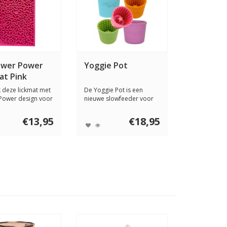
ower Power
Yoggie Pot
at Pink
 deze lickmat met
De Yoggie Pot is een
Power design voor
nieuwe slowfeeder voor
 h...
afleiding, plezi...
€13,95
€18,95