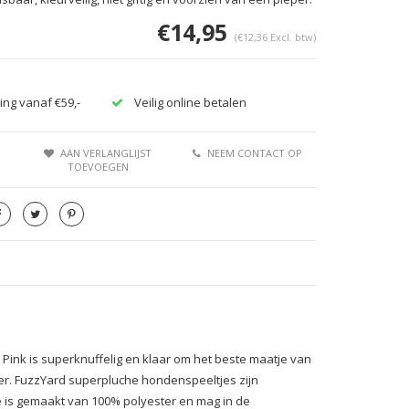
€14,95
(€12,36 Excl. btw)
ing vanaf €59,-
Veilig online betalen
AAN VERLANGLIJST
NEEM CONTACT OP
TOEVOEGEN
 Pink is superknuffelig en klaar om het beste maatje van
zier. FuzzYard superpluche hondenspeeltjes zijn
tje is gemaakt van 100% polyester en mag in de