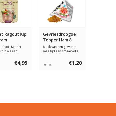
t Ragout Kip
Gevriesdroogde
gram
Topper Ham 8
gram
a Canis Market
Maak van een gewone
 zijn als een
maaltijd een smaakvolle
nele rago...
ervaringen met I...
€4,95
€1,20