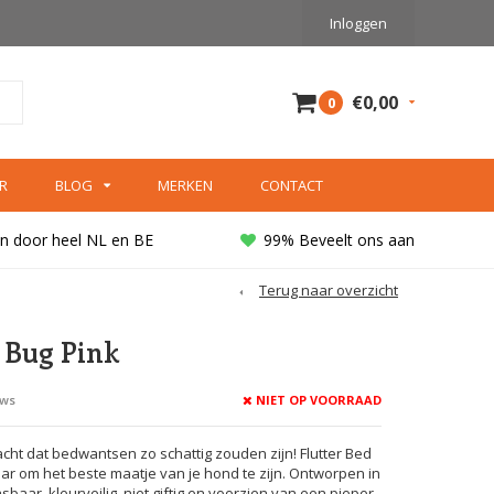
Inloggen
€0,00
0
R
BLOG
MERKEN
CONTACT
n door heel NL en BE
99% Beveelt ons aan
Terug naar overzicht
 Bug Pink
NIET OP VOORRAAD
ews
cht dat bedwantsen zo schattig zouden zijn! Flutter Bed
laar om het beste maatje van je hond te zijn. Ontworpen in
baar, kleurveilig, niet giftig en voorzien van een pieper.