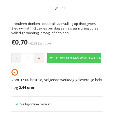
Image
1
/ 1
Stimuleert drinken, ideaal als aanvulling op droogvoer.
Bied uw kat 1 - 2 zakjes per dag aan als aanvulling op een
volledige voeding (droog- of natvoer).
€0,70
(€0,58 Excl. btw)
-
+
TOEVOEGEN AAN WINKELWAGEN
Voor 15:00 besteld, volgende werkdag geleverd. Je hebt
nog
2:44
uren
Veilig online betalen
Gratis