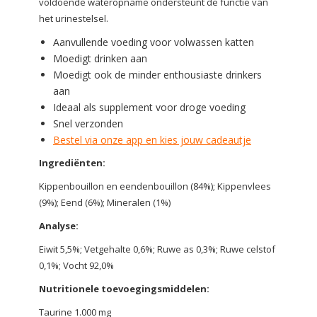
voldoende wateropname ondersteunt de functie van
het urinestelsel.
Aanvullende voeding voor volwassen katten
Moedigt drinken aan
Moedigt ook de minder enthousiaste drinkers
aan
Ideaal als supplement voor droge voeding
Snel verzonden
Bestel via onze app en kies jouw cadeautje
Ingrediënten:
Kippenbouillon en eendenbouillon (84%);
Kippenvlees
(9%);
Eend (6%);
Mineralen (1%)
Analyse:
Eiwit 5,5%;
Vetgehalte 0,6%;
Ruwe as 0,3%;
Ruwe celstof
0,1%;
Vocht 92,0%
Nutritionele toevoegingsmiddelen:
Taurine 1.000 mg