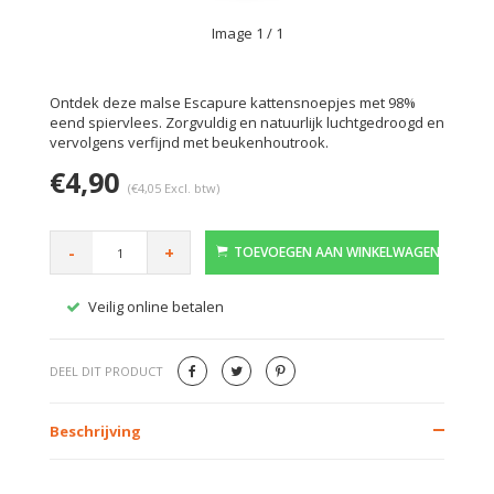
Image
1
/ 1
Ontdek deze malse Escapure kattensnoepjes met 98%
eend spiervlees. Zorgvuldig en natuurlijk luchtgedroogd en
vervolgens verfijnd met beukenhoutrook.
€4,90
(€4,05 Excl. btw)
-
+
TOEVOEGEN AAN WINKELWAGEN
Veilig online betalen
Gratis
DEEL DIT PRODUCT
Beschrijving