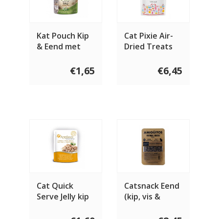
Kat Pouch Kip
Cat Pixie Air-
& Eend met
Dried Treats
Catnip 85 gram
Chicken
€1,65
€6,45
Cat Quick
Catsnack Eend
Serve Jelly kip
(kip, vis &
& rund 70 gram
varken) 100
gram