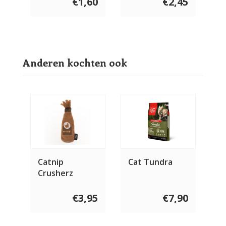
€1,60
€2,45
Anderen kochten ook
Catnip
Cat Tundra
Crusherz
Whiskey
€3,95
€7,90