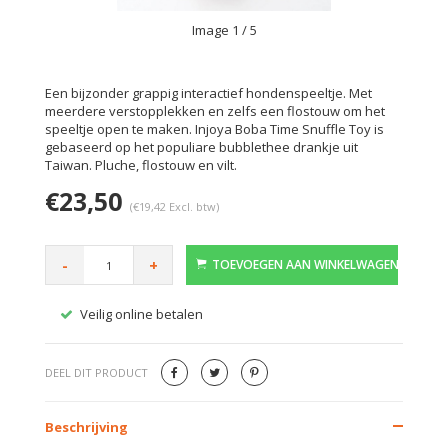
Image
1
/ 5
Een bijzonder grappig interactief hondenspeeltje. Met
meerdere verstopplekken en zelfs een flostouw om het
speeltje open te maken. Injoya Boba Time Snuffle Toy is
gebaseerd op het populiare bubblethee drankje uit
Taiwan. Pluche, flostouw en vilt.
€23,50
(€19,42 Excl. btw)
-
+
TOEVOEGEN AAN WINKELWAGEN
Veilig online betalen
Gratis
DEEL DIT PRODUCT
Beschrijving