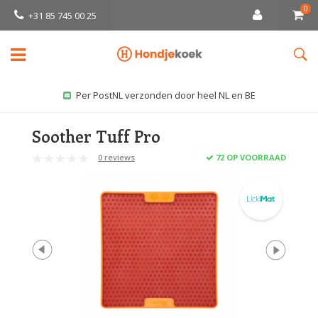
0
+31 85 745 00 25
Per PostNL verzonden door heel NL en BE
Soother Tuff Pro
0 reviews
72 OP VOORRAAD