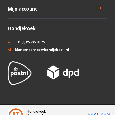
Mijn account
Hondjekoek
+31 (0) 85 745 00 25
klantenservice@hondjekoek.nl
Wij slaan cookies op om onze website te verbeteren. Is dat akkoord?
Hondjekoek
BEKIJKEN