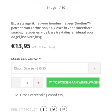
Image
1
/ 10
Extra stevige likmat voor honden met een Soother™-
patroon van zachte nopjes. Geschikt voor smeerbare
snacks, natvoer en vloeibare traktaties en ideaal voor
dagelijkse verrijking.
€13,95
(€11,53 Excl. btw)
Maak een keuze:
*
Kleur: Oranje - €13,95
-
+
TOEVOEGEN AAN WINKELWAGEN
Gratis verzending vanaf €59,-
Veilig
DEEL DIT PRODUCT