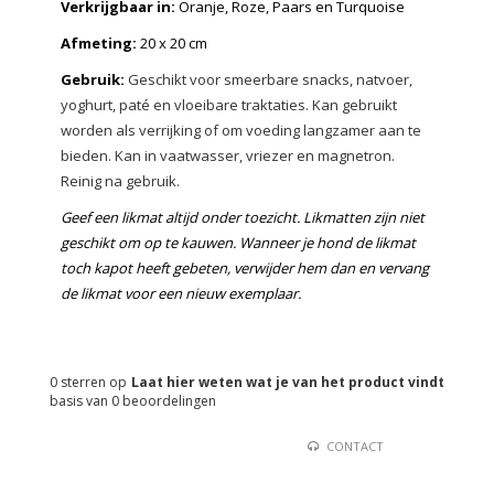
Verkrijgbaar in:
Oranje, Roze, Paars en Turquoise
Afmeting:
20 x 20 cm
Gebruik:
Geschikt voor smeerbare snacks, natvoer,
yoghurt, paté en vloeibare traktaties. Kan gebruikt
worden als verrijking of om voeding langzamer aan te
bieden. Kan in vaatwasser, vriezer en magnetron.
Reinig na gebruik.
Geef een likmat altijd onder toezicht. Likmatten zijn niet
geschikt om op te kauwen. Wanneer je hond de likmat
toch kapot heeft gebeten, verwijder hem dan en vervang
de likmat voor een nieuw exemplaar.
0
sterren op
Laat hier weten wat je van het product vindt
basis van
0
beoordelingen
CONTACT