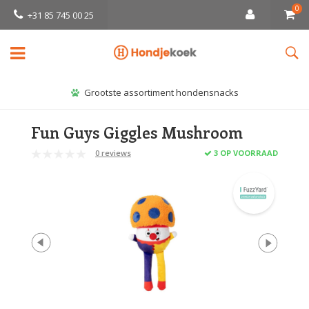
0
+31 85 745 00 25
Grootste assortiment hondensnacks
Fun Guys Giggles Mushroom
0 reviews
3 OP VOORRAAD