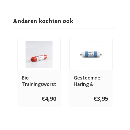
Anderen kochten ook
Bio
Gestoomde
Trainingsworst
Haring &
300 gram
Kalkoen
Compleet 600
€4,90
€3,95
gram