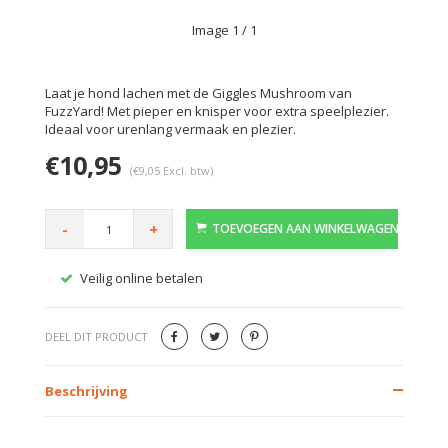
Image
1
/ 1
Laat je hond lachen met de Giggles Mushroom van
FuzzYard! Met pieper en knisper voor extra speelplezier.
Ideaal voor urenlang vermaak en plezier.
€10,95
(€9,05 Excl. btw)
-
+
TOEVOEGEN AAN WINKELWAGEN
Veilig online betalen
Gratis
DEEL DIT PRODUCT
Beschrijving