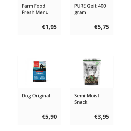
Farm Food
PURE Geit 400
Fresh Menu
gram
Pens & Hart
€1,95
€5,75
Dog Original
Semi-Moist
Snack
Sheperd's
Friend 200
€5,90
€3,95
gram