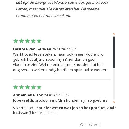
Let op:
de Zwergnase Wonderolie is ook geschikt voor
katten, maar niet alle katten eten het. De meeste
honden eten het met smaak op.
Desiree van Gerwen
26-01-2024 13:01
Werkt goed tegen teken, maar ook tegen vlooien. Ik
gebruik het al jaren voor mijn 3 honden en geen
vlooien te zien.Wel rekening ermee houden dat het
ongeveer 3 weken nodig heeft om optimaal te werken.
Annemieke Don
24-05-2021 13:08
Ik beveel dit product aan. Mijn honden zijn zo goed als
tekenvrij en als leuke bijkomstigheid zijn ze ook
5
sterren op
Laat hier weten wat je van het product vindt
vlooienvrij. Ze vinden de olie erg lekker dus ook geen
basis van
3
beoordelingen
probleem met het toedienen.
CONTACT