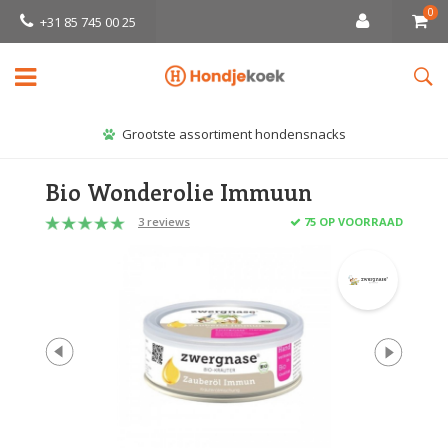
0
+31 85 745 00 25
Grootste assortiment hondensnacks
Bio Wonderolie Immuun
3 reviews
75 OP VOORRAAD