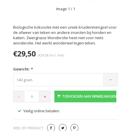
Image
1
/ 1
Biologische kokosolie met een uniek kruidenmengsel voor
de afweer van teken en andere insecten bij honden en
katten. Zwergnase Wonderolie heet niet voor niets
wonderolie. Het werkt wonderwel tegen teken.
€29,50
(€24,38 Excl. btw)
Gewicht:
*
140 gram
-
+
TOEVOEGEN AAN WINKELWAGEN
Veilig online betalen
Gratis
DEEL DIT PRODUCT