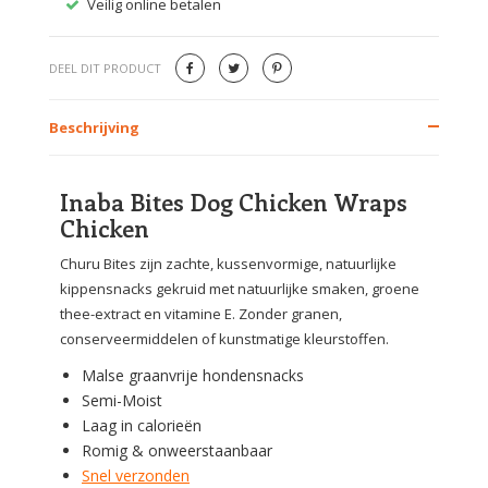
Veilig online betalen
Gratis
DEEL DIT PRODUCT
Beschrijving
Inaba Bites Dog Chicken Wraps
Chicken
Churu Bites zijn zachte, kussenvormige, natuurlijke
kippensnacks gekruid met natuurlijke smaken, groene
thee-extract en vitamine E. Zonder granen,
conserveermiddelen of kunstmatige kleurstoffen.
Malse graanvrije hondensnacks
Semi-Moist
Laag in calorieën
Romig & onweerstaanbaar
Snel verzonden