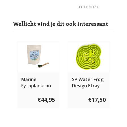
CONTACT
Wellicht vind je dit ook interessant
Marine
SP Water Frog
Fytoplankton
Design Etray
poeder voor
hond en kat -
€44,95
€17,50
150 gram