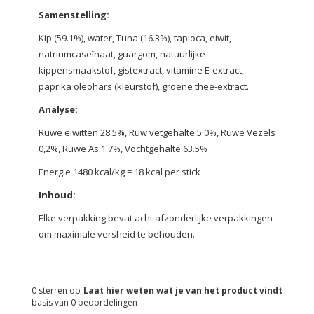
Samenstelling:
Kip (59.1%), water, Tuna (16.3%), tapioca, eiwit,
natriumcaseïnaat, guargom, natuurlijke
kippensmaakstof, gistextract, vitamine E-extract,
paprika oleohars (kleurstof), groene thee-extract.
Analyse:
Ruwe eiwitten 28.5%, Ruw vetgehalte 5.0%, Ruwe Vezels
0,2%, Ruwe As 1.7%, Vochtgehalte 63.5%
Energie 1480 kcal/kg = 18 kcal per stick
Inhoud:
Elke verpakking bevat acht afzonderlijke verpakkingen
om maximale versheid te behouden.
0
sterren op
Laat hier weten wat je van het product vindt
basis van
0
beoordelingen