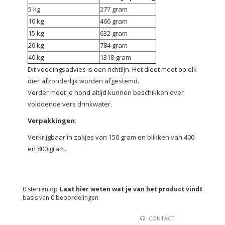
5 kg
277 gram
10 kg
466 gram
15 kg
632 gram
20 kg
784 gram
40 kg
1318 gram
Dit voedingsadvies is een richtlijn. Het dieet moet op elk
dier afzonderlijk worden afgestemd.
Verder moet je hond altijd kunnen beschikken over
voldoende vers drinkwater.
Verpakkingen:
Verkrijgbaar in zakjes van 150 gram en blikken van 400
en 800 gram.
0
sterren op
Laat hier weten wat je van het product vindt
basis van
0
beoordelingen
CONTACT