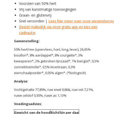
Voorzien van 50% hert
Vrij van kunstmatige toevoegingen
Graan- en glutenvrij
Snel verzonden |
Lees hier meer over onze verzendservi
Bestel makkelijk via onze gratis app en kies een
cadeautje
Samenstelling:
50% hert/ree (spiervlees, hart, long, lever), 26,65%
bouillon*, 8% aardappel*, 8% courgette*, 3%
kweeperen*, 2% gebroken lijnzaad*, 1% biergist*, 0,5%
zonnebloemolie*, 0,5% levertraan, 0,3%
eierschaalpoeder*, 0,05% algen*. (*biologisch)
Analyse:
Vochtgehalte 77,89%, ruw eiwit 9,86&, ruw vet 7,21%,
ruwe celstof 0,93%, ruwe as 1,13%
Voedingsadvies:
Gewicht van de hond
Richtlijn per dag