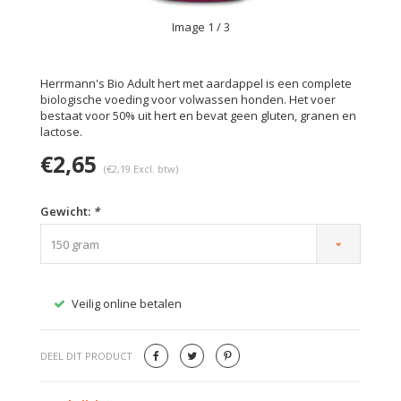
Image
1
/ 3
Herrmann's Bio Adult hert met aardappel is een complete
biologische voeding voor volwassen honden. Het voer
bestaat voor 50% uit hert en bevat geen gluten, granen en
lactose.
€2,65
(€2,19 Excl. btw)
Gewicht:
*
150 gram
Veilig online betalen
Gratis
DEEL DIT PRODUCT