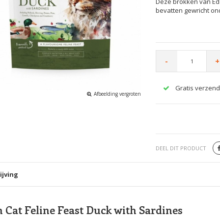
Deze brokken van Ede
bevatten gewricht on
-
+
Gratis verzend
Afbeelding vergroten
DEEL DIT PRODUCT
ijving
 Cat Feline Feast Duck with Sardines