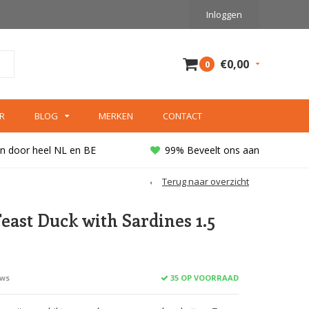
Inloggen
€0,00
0
R
BLOG
MERKEN
CONTACT
n door heel NL en BE
99% Beveelt ons aan
Terug naar overzicht
Feast Duck with Sardines 1.5
35 OP VOORRAAD
ews