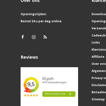
Over ons
Klante
Openingstijden:
Downloa
Bestel 24 u per dag online
Opening
Verzende
Cadeaub
Links
Klantens
Reviews
Affiliate
Over ons
Algemen
Privacy v
Disclaim
Betaalm
Sitemap