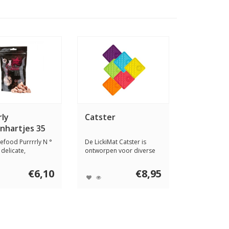
rly
Catster
nhartjes 35
nefood Purrrrly N °
De LickiMat Catster is
 delicate,
ontworpen voor diverse
droogd...
kattenvoedinge...
€6,10
€8,95