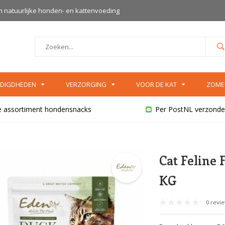
an natuurlijke honden- en kattenvoeding
DIGDHEDEN
VERZORGING
VOOR DE KAT
ZOME
e assortiment hondensnacks
Per PostNL verzonde
Cat Feline 
KG
0 revi