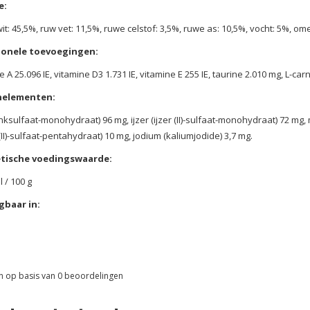
e:
it: 45,5%, ruw vet: 11,5%, ruwe celstof: 3,5%, ruwe as: 10,5%, vocht: 5%, ome
ionele toevoegingen:
e A 25.096 IE, vitamine D3 1.731 IE, vitamine E 255 IE, taurine 2.010 mg, L-ca
nelementen:
inksulfaat-monohydraat) 96 mg, ijzer (ijzer (II)-sulfaat-monohydraat) 72
(II)-sulfaat-pentahydraat) 10 mg, jodium (kaliumjodide) 3,7 mg.
tische voedingswaarde:
 / 100 g
gbaar in:
n op basis van
0
beoordelingen