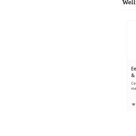
Well
E
& 
Ce
me
Ka