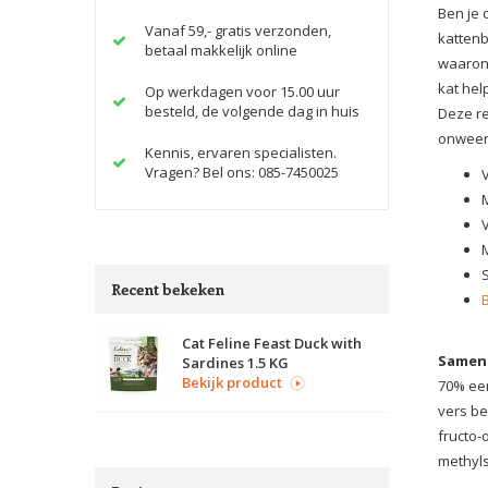
Ben je 
Vanaf 59,- gratis verzonden,
kattenb
betaal makkelijk online
waarond
kat hel
Op werkdagen voor 15.00 uur
besteld, de volgende dag in huis
Deze re
onweers
Kennis, ervaren specialisten.
Vragen? Bel ons: 085-7450025
Recent bekeken
Cat Feline Feast Duck with
Samens
Sardines 1.5 KG
Bekijk product
70% een
vers be
fructo-
methyls