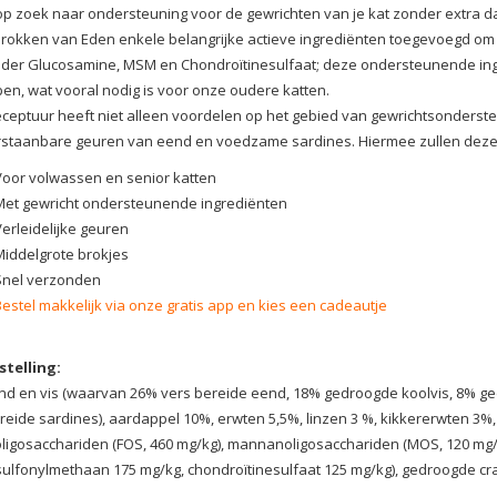
op zoek naar ondersteuning voor de gewrichten van je kat zonder extra d
rokken van Eden enkele belangrijke actieve ingrediënten toegevoegd om
er Glucosamine, MSM en Chondroïtinesulfaat; deze ondersteunende ingr
pen, wat vooral nodig is voor onze oudere katten.
ceptuur heeft niet alleen voordelen op het gebied van gewrichtsondersteu
taanbare geuren van eend en voedzame sardines. Hiermee zullen deze b
Voor volwassen en senior katten
Met gewricht ondersteunende ingrediënten
Verleidelijke geuren
Middelgrote brokjes
Snel verzonden
Bestel makkelijk via onze gratis app en kies een cadeautje
telling:
d en vis (waarvan 26% vers bereide eend, 18% gedroogde koolvis, 8% ge
reide sardines), aardappel 10%, erwten 5,5%, linzen 3 %, kikkererwten 3%, 
oligosacchariden (FOS, 460 mg/kg), mannanoligosacchariden (MOS, 120 mg/
ulfonylmethaan 175 mg/kg, chondroïtinesulfaat 125 mg/kg), gedroogde cran