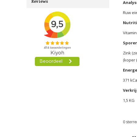
Reviews
Analys
Ruw eiw
Nutrit
Vitamin
Spore
Zink (z
(koper 
Energe
371 kCal
Verkrij
1,5 KG
0
sterre