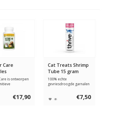
r Care
Cat Treats Shrimp
les
Tube 15 gram
Care is ontworpen
100% echte
itieve
gevriesdroogde garnalen
euning en zorg...
zijn het enige ingrediën...
€17,90
€7,50