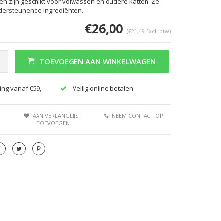
n zijn geschikt voor volwassen en oudere katten. Ze
dersteunende ingrediënten.
€26,00
(€21,49 Excl. btw)
TOEVOEGEN AAN WINKELWAGEN
ing vanaf €59,-
Veilig online betalen
AAN VERLANGLIJST
NEEM CONTACT OP
TOEVOEGEN