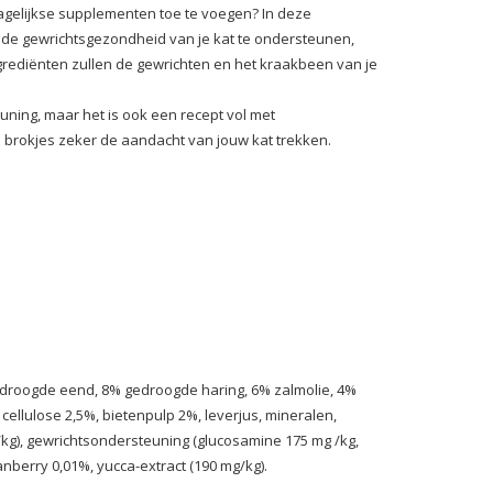
agelijkse supplementen toe te voegen? In deze
 de gewrichtsgezondheid van je kat te ondersteunen,
ediënten zullen de gewrichten en het kraakbeen van je
ning, maar het is ook een recept vol met
rokjes zeker de aandacht van jouw kat trekken.
droogde eend, 8% gedroogde haring, 6% zalmolie, 4%
cellulose 2,5%, bietenpulp 2%, leverjus, mineralen,
kg), gewrichtsondersteuning (glucosamine 175 mg /kg,
berry 0,01%, yucca-extract (190 mg/kg).