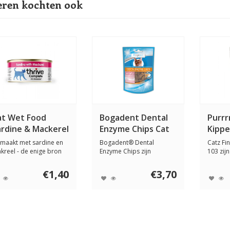
ren kochten ook
at Wet Food
Bogadent Dental
Purrr
ardine & Mackerel
Enzyme Chips Cat
Kippe
5 gram
Vis 50 gram
gram
maakt met sardine en
Bogadent® Dental
Catz Fi
kreel - de enige bron
Enzyme Chips zijn
103 zijn
 eiwitten....
heerlijke tandverzorging...
gevries
€1,40
€3,70