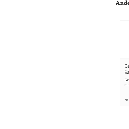
Ande
C
S
7
Ge
ma
van