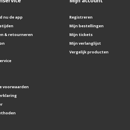
nservice
Mijn account
d nu de app
Registreren
stijden
Mijn bestellingen
n & retourneren
Mijn tickets
on
Mijn verlanglijst
Vergelijk producten
ervice
e voorwaarden
erklaring
er
ethoden