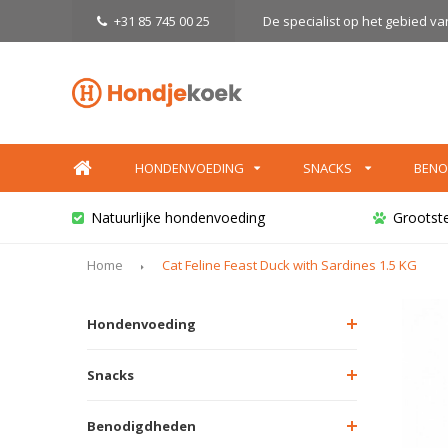
+31 85 745 00 25
De specialist op het gebied v
HONDENVOEDING
SNACKS
BENO
Natuurlijke hondenvoeding
Grootst
Home
Cat Feline Feast Duck with Sardines 1.5 KG
Hondenvoeding
Snacks
Benodigdheden