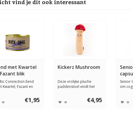
icht vind je dit ook interessant
end met Kwartel
Kickerz Mushroom
Senio
Fazant blik
capsu
ltic Connection Eend
Deze vrolijke pluche
Senior 
t Kwartel, Fazant en
paddenstoel vindt het
om cogn
lkoen is met...
helemaal geen enk...
onderst
€1,95
€4,95