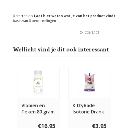
0
sterren op
Laat hier weten wat je van het product vindt
basis van
0
beoordelingen
CONTACT
Wellicht vind je dit ook interessant
Vlooien en
KittyRade
Teken 80 gram
Isotone Drank
met eend 250
ml
€16,95
€3,95