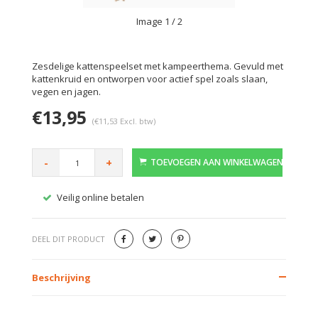
Image
1
/ 2
Zesdelige kattenspeelset met kampeerthema. Gevuld met
kattenkruid en ontworpen voor actief spel zoals slaan,
vegen en jagen.
€13,95
(€11,53 Excl. btw)
-
+
TOEVOEGEN AAN WINKELWAGEN
Veilig online betalen
Gratis
DEEL DIT PRODUCT
Beschrijving