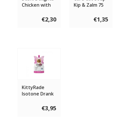
Chicken with
Kip & Zalm 75
Salmon 70
gram
gram
€2,30
€1,35
KittyRade
Isotone Drank
met zalm 250
ml
€3,95