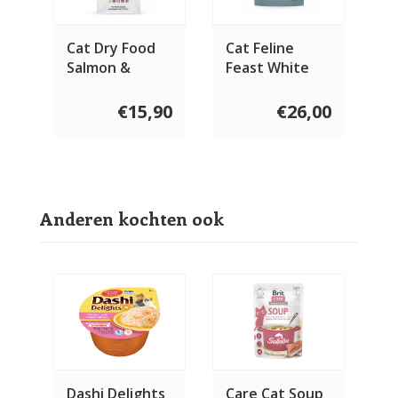
Cat Dry Food
Cat Feline
Salmon &
Feast White
Herring 1,5 kg
Fish with
Herring Caviar
€15,90
€26,00
1.5 KG
Anderen kochten ook
Dashi Delights
Care Cat Soup