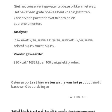
Giet het conserveringswater uit deze blikken niet weg.
Het bevat een grote hoeveelheid voedingsstoffen.
Conserveringswater bevat mineralen en
sporenelementen.
Analyse:
Ruw eiwit: 9,3%, ruwe as: 0,63%, ruw vet: 39,5%, ruwe
celstof <0,3%, vocht: 50,3%.
Voedingswaarde:
390 kcal / 1632 kJ per 100 g uitgelekt product
0
sterren op
Laat hier weten wat je van het product vindt
basis van
0
beoordelingen
CONTACT
Wellicht vind je dit ook interessant