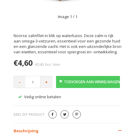
Image
1
/ 1
Noorse zalmfilet in blik op waterbasis. Deze zalm is rijk
aan omega-3-vetzuren, essentieel voor een gezonde huid
en een glanzende vacht. Het is ook een uitzonderlijke bron
van eiwitten, essentieel voor spiergroei en -ontwikkeling.
€4,60
(€3,80 Excl. btw)
-
+
TOEVOEGEN AAN WINKELWAGEN
Veilig online betalen
Gratis
DEEL DIT PRODUCT
Beschrijving