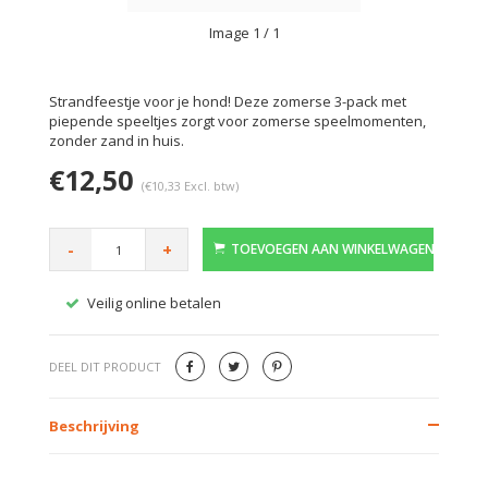
Image
1
/ 1
Strandfeestje voor je hond! Deze zomerse 3-pack met
piepende speeltjes zorgt voor zomerse speelmomenten,
zonder zand in huis.
€12,50
(€10,33 Excl. btw)
-
+
TOEVOEGEN AAN WINKELWAGEN
Veilig online betalen
Gratis
DEEL DIT PRODUCT
Beschrijving