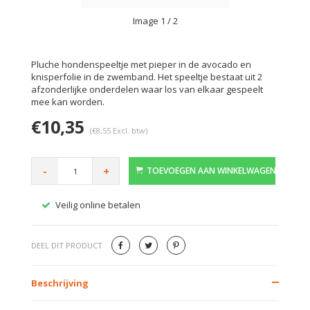
Image
1
/ 2
Pluche hondenspeeltje met pieper in de avocado en
knisperfolie in de zwemband. Het speeltje bestaat uit 2
afzonderlijke onderdelen waar los van elkaar gespeelt
mee kan worden.
€10,35
(€8,55 Excl. btw)
-
+
TOEVOEGEN AAN WINKELWAGEN
Veilig online betalen
Gratis
DEEL DIT PRODUCT
Beschrijving