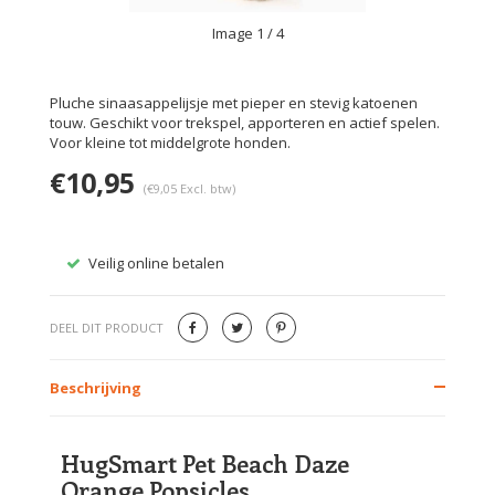
Image
1
/ 4
Pluche sinaasappelijsje met pieper en stevig katoenen
touw. Geschikt voor trekspel, apporteren en actief spelen.
Voor kleine tot middelgrote honden.
€10,95
(€9,05 Excl. btw)
Veilig online betalen
Gratis
DEEL DIT PRODUCT
Beschrijving
HugSmart Pet Beach Daze
Orange Popsicles