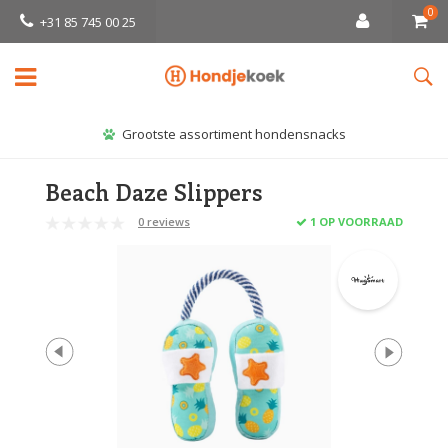
0
+31 85 745 00 25
Grootste assortiment hondensnacks
Beach Daze Slippers
0 reviews
1 OP VOORRAAD