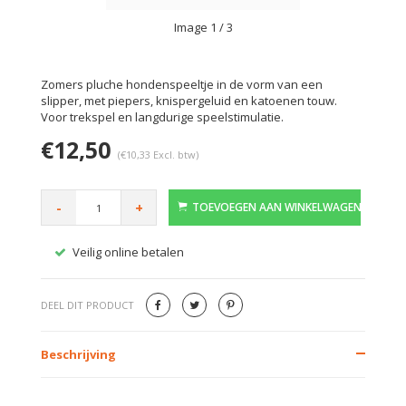
Image
1
/ 3
Zomers pluche hondenspeeltje in de vorm van een
slipper, met piepers, knispergeluid en katoenen touw.
Voor trekspel en langdurige speelstimulatie.
€12,50
(€10,33 Excl. btw)
-
+
TOEVOEGEN AAN WINKELWAGEN
Veilig online betalen
Gratis
DEEL DIT PRODUCT
Beschrijving