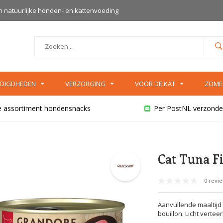
an natuurlijke honden- en kattenvoeding
DIGDHEDEN
VERZORGING
VOOR DE KAT
ZOME
e assortiment hondensnacks
Per PostNL verzonde
Cat Tuna F
0 revi
Aanvullende maaltijd
bouillon. Licht verte