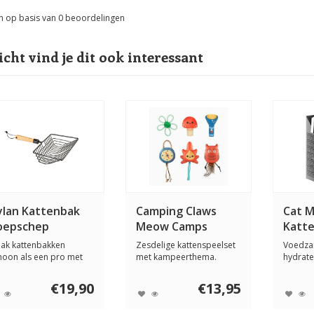
n op basis van
0
beoordelingen
icht vind je dit ook interessant
ylan Kattenbak
Camping Claws
Cat M
oepschep
Meow Camps
Katt
Hydra
ak kattenbakken
Zesdelige kattenspeelset
Voedza
hoon als een pro met
met kampeerthema.
hydrate
 DYLAN poepschep ...
Gevuld met katten...
met taur
€19,90
€13,95