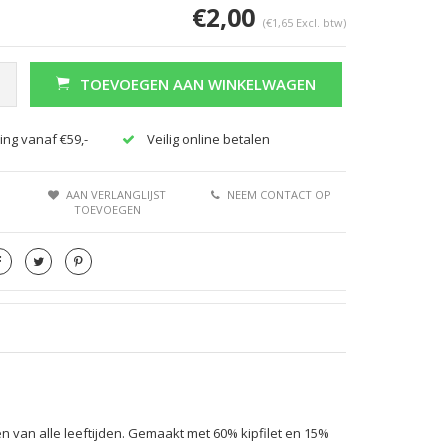
€2,00
(€1,65 Excl. btw)
TOEVOEGEN AAN WINKELWAGEN
ing vanaf €59,-
Veilig online betalen
Afbeelding vergroten
AAN VERLANGLIJST
NEEM CONTACT OP
TOEVOEGEN
en van alle leeftijden. Gemaakt met 60% kipfilet en 15%