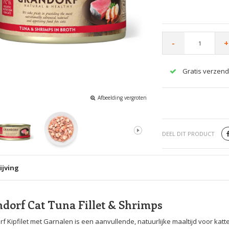
-
+
Gratis verzend
Afbeelding vergroten
DEEL DIT PRODUCT
ijving
dorf Cat Tuna Fillet & Shrimps
f Kipfilet met Garnalen is een aanvullende, natuurlijke maaltijd voor katt