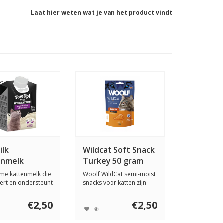
Laat hier weten wat je van het product vindt
ilk
Wildcat Soft Snack
enmelk
Turkey 50 gram
tion 200 ml
me kattenmelk die
Woolf WildCat semi-moist
ert en ondersteunt
snacks voor katten zijn
in...
langzaam ge...
€2,50
€2,50