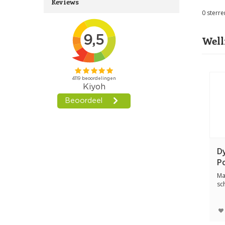
Reviews
0
sterre
Well
D
P
Ma
sc
de