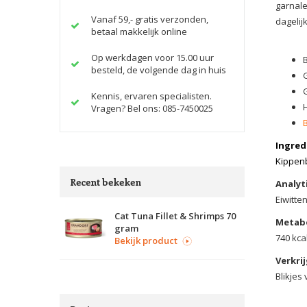
garnale
Vanaf 59,- gratis verzonden,
dagelij
betaal makkelijk online
Op werkdagen voor 15.00 uur
besteld, de volgende dag in huis
Kennis, ervaren specialisten.
H
Vragen? Bel ons: 085-7450025
Ingred
Kippenb
Recent bekeken
Analyt
Eiwitte
Cat Tuna Fillet & Shrimps 70
Metabo
gram
740 kca
Bekijk product
Verkrij
Blikjes