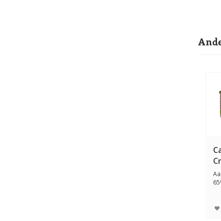
Ande
Ca
Cr
Aa
65
kra