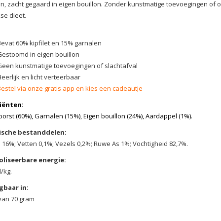
n, zacht gegaard in eigen bouillon. Zonder kunstmatige toevoegingen of o
kse dieet.
Bevat 60% kipfilet en 15% garnalen
Gestoomd in eigen bouillon
Geen kunstmatige toevoegingen of slachtafval
eerlijk en licht verteerbaar
Bestel via onze gratis app en kies een cadeautje
iënten:
orst (60%), Garnalen (15%), Eigen bouillon (24%), Aardappel (1%).
ische bestanddelen:
n 16%; Vetten 0,1%; Vezels 0,2%; Ruwe As 1%; Vochtigheid 82,7%.
liseerbare energie:
l/kg.
gbaar in:
 van 70 gram