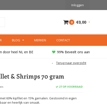
Inloggen
€0,00
0
R
BLOG
MERKEN
CONTACT
n door heel NL en BE
99% Beveelt ons aan
Terug naar overzicht
illet & Shrimps 70 gram
27 OP VOORRAAD
ews
 met 60% kipfilet en 15% garnalen. Gestoomd in eigen
erbaar en heerlijk van smaak.