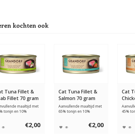
ren kochten ook
t Tuna Fillet &
Cat Tuna Fillet &
Cat T
ab Fillet 70 gram
Salmon 70 gram
Chick
gram
nvullende maaltijd met
Aanvullende maaltijd met
Aanvull
% tonijn en 10%
65% tonijn en 10%
45% ton
bfilet. Gestoo...
zalmfilet. Puur v...
Licht v...
€2,00
€2,00