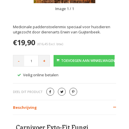
Image
1
/ 1
Medicinale paddenstoelenmix speciaal voor huisdieren
uitgezocht door dierenarts Erwin van Guijtenbeek.
€19,90
(€16,45 Excl. btw)
-
+
TOEVOEGEN AAN WINKELWAGEN
Veilig online betalen
Gratis
DEEL DIT PRODUCT
Beschrijving
Carnivoer Fyto-Fit Fungi