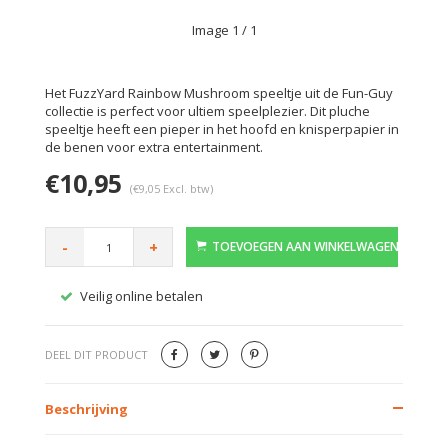
Image
1
/ 1
Het FuzzYard Rainbow Mushroom speeltje uit de Fun-Guy
collectie is perfect voor ultiem speelplezier. Dit pluche
speeltje heeft een pieper in het hoofd en knisperpapier in
de benen voor extra entertainment.
€10,95
(€9,05 Excl. btw)
-
+
TOEVOEGEN AAN WINKELWAGEN
Veilig online betalen
Gratis
DEEL DIT PRODUCT
Beschrijving