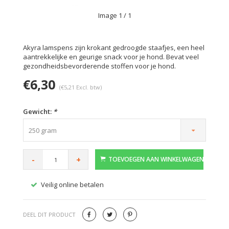
Image
1
/ 1
Akyra lamspens zijn krokant gedroogde staafjes, een heel
aantrekkelijke en geurige snack voor je hond. Bevat veel
gezondheidsbevorderende stoffen voor je hond.
€6,30
(€5,21 Excl. btw)
Gewicht:
*
250 gram
-
+
TOEVOEGEN AAN WINKELWAGEN
Veilig online betalen
Gratis
DEEL DIT PRODUCT