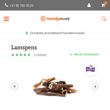
0
+31 85 745 00 25
Grootste assortiment hondensnacks
Lamspens
1 reviews
199 OP VOORRAAD