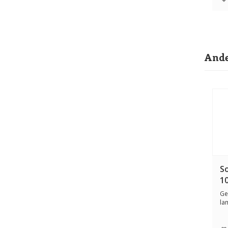
Ande
S
1
Ge
la
gl