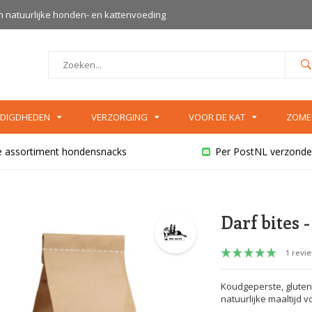
an natuurlijke honden- en kattenvoeding
DIGDHEDEN
VERZORGING
VOOR DE KAT
ZOME
e assortiment hondensnacks
Per PostNL verzonde
Darf bites 
1 revi
Koudgeperste, gluten
natuurlijke maaltijd 