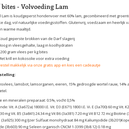
 bites - Volvoeding Lam
l Lam is koudgeperst hondenvoer met 60% lam, gecombineerd met groenten, 
ke dag, vol natuurlijke voedingsstoffen. Glutenvrij, voedzaam en heerlijk
n warme maaltijd.
Koud geperste brokken van de Darf slagerij
Hoog in vleesgehalte, laag in koolhydraten
3200 gram vlees per kg bites
et krill en kokosolie voor extra voeding
Bestel makkelijk via onze gratis app en kies een cadeautje
telling:
svlees, lamsbot, lamsorganen, eieren, 15% gedroogde wortel rauw, 14% app
etel.
e en mineralen preparaat: 0.5%, vocht 0,5%
ende:
Vit. A (3a672a) 18000 I.E. Vit. D3 (E671) 1800 I.E. Vi. E (3a700) 60 mg Vit.
 30 mg Vit. B5 (3a841) 24.34 mg Vit B6 (3a381) 7.20 mg Vit B12 72 mcg Biotine 
 (3a925) 300 mg IJzer Sulfaat monohydraat 84 mg Kaliumjodide (3b201)Ko
de (3b603) 90 mg Seleen organisch CNCM 1-3399 (3b8.12) 0.18 mg