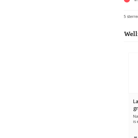
5
sterre
Well
L
g
Na
is
nat