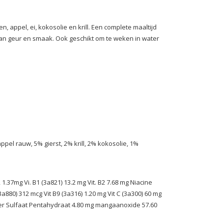
appel, ei, kokosolie en krill. Een complete maaltijd
 van geur en smaak. Ook geschikt om te weken in water
el rauw, 5% gierst, 2% krill, 2% kokosolie, 1%
 K2 1.37mg Vi. B1 (3a821) 13.2 mg Vit. B2 7.68 mg Niacine
(3a880) 312 mcg Vit B9 (3a316) 1.20 mg Vit C (3a300) 60 mg
per Sulfaat Pentahydraat 4.80 mg mangaanoxide 57.60