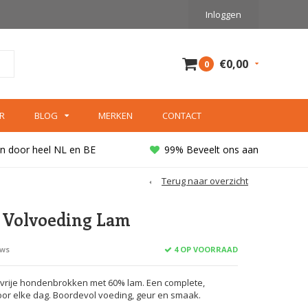
Inloggen
€0,00
0
R
BLOG
MERKEN
CONTACT
n door heel NL en BE
99% Beveelt ons aan
Terug naar overzicht
- Volvoeding Lam
4 OP VOORRAAD
ews
vrije hondenbrokken met 60% lam. Een complete,
voor elke dag. Boordevol voeding, geur en smaak.