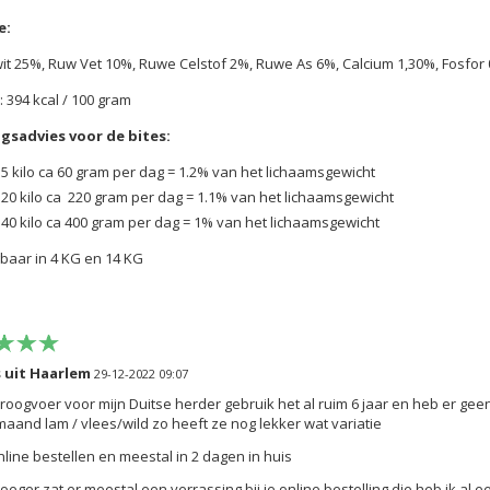
e:
it 25%, Ruw Vet 10%, Ruwe Celstof 2%, Ruwe As 6%, Calcium 1,30%, Fosfor
: 394 kcal / 100 gram
gsadvies voor de bites:
5 kilo ca 60 gram per dag = 1.2% van het lichaamsgewicht
20 kilo ca 220 gram per dag = 1.1% van het lichaamsgewicht
40 kilo ca 400 gram per dag = 1% van het lichaamsgewicht
gbaar in 4 KG en 14 KG
 uit Haarlem
29-12-2022 09:07
roogvoer voor mijn Duitse herder gebruik het al ruim 6 jaar en heb er g
aand lam / vlees/wild zo heeft ze nog lekker wat variatie
line bestellen en meestal in 2 dagen in huis
oeger zat er meestal een verrassing bij je online bestelling die heb ik al e