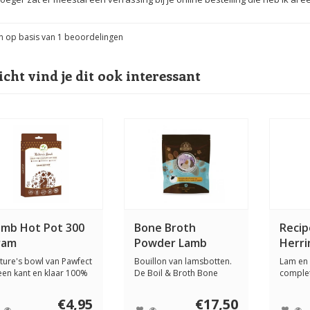
n op basis van
1
beoordelingen
icht vind je dit ook interessant
amb Hot Pot 300
Bone Broth
Recip
ram
Powder Lamb
Herri
ture's bowl van Pawfect
Bouillon van lamsbotten.
Lam en 
 een kant en klaar 100%
De Boil & Broth Bone
comple
uurli...
Broth Lamb is ...
voeding
€4,95
€17,50