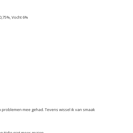
 0,75%, Vocht 6%
een problemen mee gehad. Tevens wissel ik van smaak
en tijdje niet meer gezien