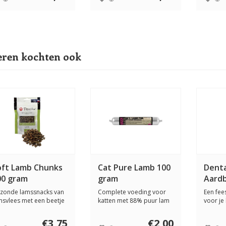
ren kochten ook
oft Lamb Chunks
Cat Pure Lamb 100
Denta
00 gram
gram
Aardb
stuks
zonde lamssnacks van
Complete voeding voor
Een fees
msvlees met een beetje
katten met 88% puur lam
voor je
ycerine om...
met cottage ch...
aardbei
€3,75
€2,00