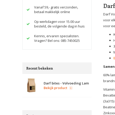
Darf
Vanaf 59,- gratis verzonden,
betaal makkelijk online
Darf Vo
voor el
Op werkdagen voor 15.00 uur
voor ee
besteld, de volgende dag in huis
Kennis, ervaren specialisten.
Vragen? Bel ons: 085-7450025
M
Samens
Recent bekeken
60% lam
brandn
Darf bites - Volvoeding Lam
Bekijk product
Vitamin
Bevatt
(3a315)
Beatine
Zinkoxi