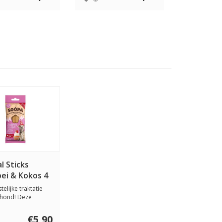
l Sticks
ei & Kokos 4
telijke traktatie
 hond! Deze
-kokos d...
€5,90