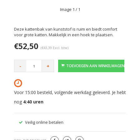
Image
1
/ 1
Deze kattenbak van kunststof is ruim en biedt comfort
voor grote katten. Makkelijk in een hoek te plaatsen.
€52,50
(€43,39 Excl. btw)
-
+
TOEVOEGEN AAN WINKELWAGEN
Voor 15:00 besteld, volgende werkdag geleverd. Je hebt
nog
4:40
uren
Veilig online betalen
Gratis