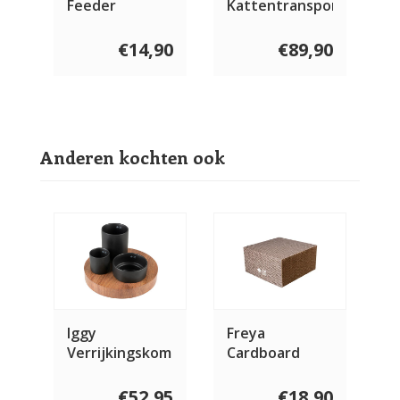
Feeder
Kattentransporttas
Druppel
€14,90
€89,90
Anderen kochten ook
Iggy
Freya
Verrijkingskom
Cardboard
met 3 niveaus
Scratcher
Block
€52,95
€18,90