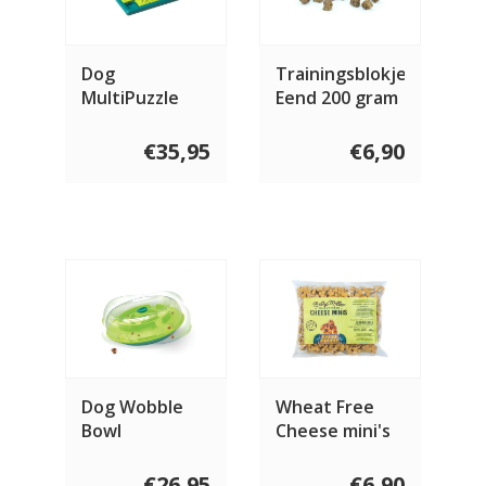
Dog
Trainingsblokjes
MultiPuzzle
Eend 200 gram
€35,95
€6,90
Dog Wobble
Wheat Free
Bowl
Cheese mini's
400 gram
€26,95
€6,90