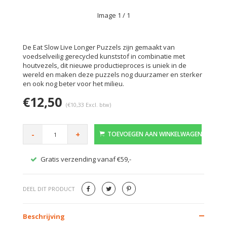
Image
1
/ 1
De Eat Slow Live Longer Puzzels zijn gemaakt van
voedselveilig gerecycled kunststof in combinatie met
houtvezels, dit nieuwe productieproces is uniek in de
wereld en maken deze puzzels nog duurzamer en sterker
en ook nog beter voor het milieu.
€12,50
(€10,33 Excl. btw)
-
+
TOEVOEGEN AAN WINKELWAGEN
Gratis verzending vanaf €59,-
Veilig
DEEL DIT PRODUCT
Beschrijving