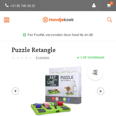
0
+31 85 745 00 25
Per PostNL verzonden door heel NL en BE
Puzzle Retangle
0 reviews
2 OP VOORRAAD