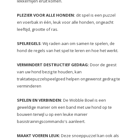
lekkernijen eruit komen.
PLEZIER VOOR ALLE HONDEN:
dit spel is een puzzel
en voerbak in één, leuk voor alle honden, ongeacht
leeftijd, grootte of ras.
SPELREGELS
: Wij raden aan om samen te spelen, de
hond de regels van het spel te leren en hoe het werkt.
VERMINDERT DESTRUCTIEF GEDRAG:
Door de geest
van uw hond bezig te houden, kan
traktatiepuzzelspeelgoed helpen ongewenst gedrag te
verminderen
SPELEN EN VERBINDEN:
De Wobble Bowl is een
geweldige manier om een band met uw hond op te
bouwen terwijl u op een leuke manier
basistrainingscommando's aanleert.
MAAKT VOEREN LEUK:
Deze snoeppuzzel kan ook als