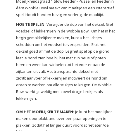
Moeilijkheidsgraad 1
Slow Feeder - Puzzel en Feeder in
één!
Wobble Bowl maakt van maaltijden een interactief
spel!
Houdt honden bezig en verlengt de maaltijd.
HOE TE SPELEN:
Verwijder de dop van het deksel. Giet
voedsel of lekkernijen in de Wobble Bowl. Om het in het
begin gemakkelijker te maken, kunt u het lichtjes
schudden om het voedsel te verspreiden. Sluit het
deksel goed af met de dop. Leg het spel op de grond,
laat je hond zien hoe hij het met zijn neus of poten
heen en weer kan wiebelen tot het voer er aan de
zijkanten uit valt. Het transparante deksel met
zichtbaar voer of lekkernijen motiveert de hond om
eraan te werken om alle stukjes te krijgen. De Wobble
Bowl werkt geweldig met zowel droge brokjes als
lekkernijen.
OM HET MOEILIJKER TE MAKEN:
Je kunt het moeilijker
maken door plakband over een paar openingen te
plakken, zodat het langer duurt voordat het eten/de