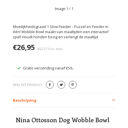
Image
1
/ 1
Moeilijkheidsgraad 1 Slow Feeder - Puzzel en Feeder in
één! Wobble Bowl maakt van maaltijden een interactief
spel! Houdt honden bezig en verlengt de maaltijd.
€26,95
(€22,27 Excl. btw)
Gratis verzending vanaf €59,-
Veilig
DEEL DIT PRODUCT
Beschrijving
Nina Ottosson Dog Wobble Bowl