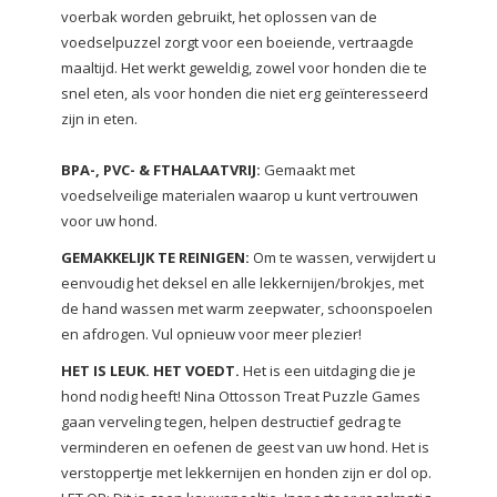
voerbak worden gebruikt, het oplossen van de
voedselpuzzel zorgt voor een boeiende, vertraagde
maaltijd. Het werkt geweldig, zowel voor honden die te
snel eten, als voor honden die niet erg geïnteresseerd
zijn in eten.
BPA-, PVC- & FTHALAATVRIJ:
Gemaakt met
voedselveilige materialen waarop u kunt vertrouwen
voor uw hond.
GEMAKKELIJK TE REINIGEN:
Om te wassen, verwijdert u
eenvoudig het deksel en alle lekkernijen/brokjes, met
de hand wassen met warm zeepwater, schoonspoelen
en afdrogen. Vul opnieuw voor meer plezier!
HET IS LEUK. HET VOEDT.
Het is een uitdaging die je
hond nodig heeft! Nina Ottosson Treat Puzzle Games
gaan verveling tegen, helpen destructief gedrag te
verminderen en oefenen de geest van uw hond. Het is
verstoppertje met lekkernijen en honden zijn er dol op.