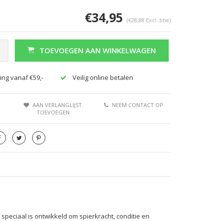
€34,95
(€28,88 Excl. btw)
TOEVOEGEN AAN WINKELWAGEN
ing vanaf €59,-
Veilig online betalen
AAN VERLANGLIJST
NEEM CONTACT OP
TOEVOEGEN
peciaal is ontwikkeld om spierkracht, conditie en