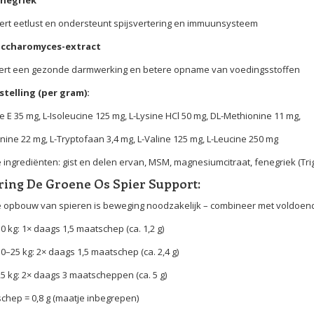
ert eetlust en ondersteunt spijsvertering en immuunsysteem
accharomyces-extract
ert een gezonde darmwerking en betere opname van voedingsstoffen
telling (per gram):
e E 35 mg, L-Isoleucine 125 mg, L-Lysine HCl 50 mg, DL-Methionine 11 mg,
nine 22 mg, L-Tryptofaan 3,4 mg, L-Valine 125 mg, L-Leucine 250 mg
 ingrediënten: gist en delen ervan, MSM, magnesiumcitraat, fenegriek (T
ring De Groene Os Spier Support:
 opbouw van spieren is beweging noodzakelijk – combineer met voldoende 
0 kg: 1× daags 1,5 maatschep (ca. 1,2 g)
0–25 kg: 2× daags 1,5 maatschep (ca. 2,4 g)
25 kg: 2× daags 3 maatscheppen (ca. 5 g)
chep = 0,8 g (maatje inbegrepen)