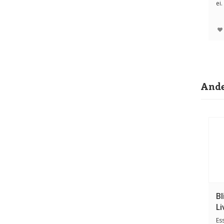
ei.
vo
Ande
Bl
Li
Es