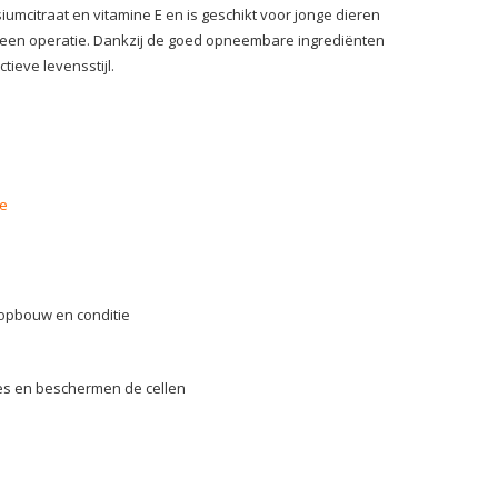
mcitraat en vitamine E en is geschikt voor jonge dieren
 of een operatie. Dankzij de goed opneembare ingrediënten
ieve levensstijl.
je
ropbouw en conditie
ies en beschermen de cellen