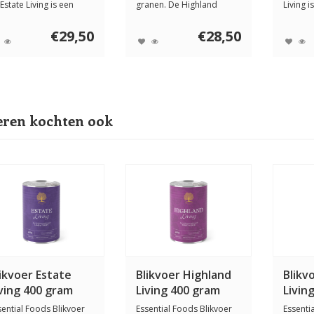
 Estate Living is een
granen. De Highland
Living i
edzame ...
Living brokken ...
maaltijd
€29,50
€28,50
ren kochten ook
ikvoer Estate
Blikvoer Highland
Blikv
ving 400 gram
Living 400 gram
Livin
sential Foods Blikvoer
Essential Foods Blikvoer
Essenti