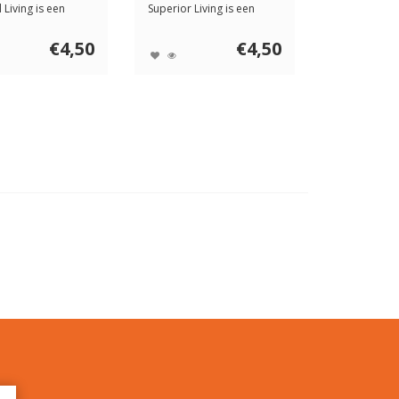
 Living is een
Superior Living is een
 p...
heerlijke p...
€4,50
€4,50