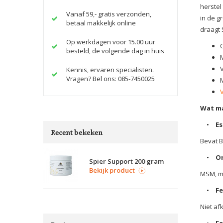
herstel
Vanaf 59,- gratis verzonden,
in de g
betaal makkelijk online
draagt 
Op werkdagen voor 15.00 uur
besteld, de volgende dag in huis
Kennis, ervaren specialisten.
Vragen? Bel ons: 085-7450025
Wat ma
•
Es
Recent bekeken
Bevat B
•
O
Spier Support 200 gram
Bekijk product
MSM, ma
•
Fe
Niet af
•
Fe