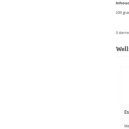
Inhoud
200 gr
0
sterre
Well
Es
Me