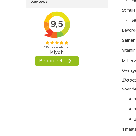
Reviews
Stimule
•
S
Bevord
Samens
Vitamin
L-Threo
Overige
Dose
Voor de
1
1
1 maats