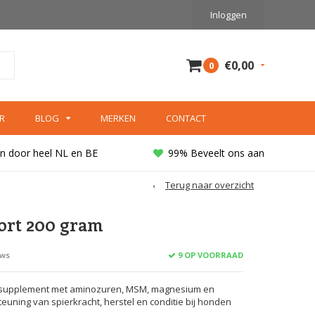
Inloggen
€0,00
0
R
BLOG
MERKEN
CONTACT
n door heel NL en BE
99% Beveelt ons aan
Terug naar overzicht
ort 200 gram
9 OP VOORRAAD
ews
supplement met aminozuren, MSM, magnesium en
teuning van spierkracht, herstel en conditie bij honden