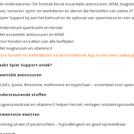
 te ondersteunen. De formule bevat essentiële aminozuren, MSM, magnesiu
roei, senioren, sport- en werkdieren en dieren die herstellen van ziekte
Spier Support bij aan het behoud en de opbouw van spiermassa en een act
Ondersteunt spierkracht en herstel
Met essentiële aminozuren en MSM
Voor honden en katten van alle leeftijden
Met magnesium en vitamine E
Voor honden en kattenBestel via de Hondjekoek App en kies een cadeaut
akt Spier Support uniek?
sentiële aminozuren
CAA’s, lysine, threonine, methionine en tryptofaan – essentieel voor spie
ndersteunende stoffen
gnesiumcitraat en vitamine E helpen herstel, verlagen ontstekingsreact
rmentatie-eiwitten
komstig uit wei of peulvruchten – hypoallergeen en goed opneembaar
negriek