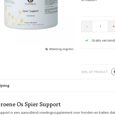
-
+
Gratis verzend
Afbeelding vergroten
DEEL DIT PRODUCT
ijving
roene Os Spier Support
upport is een aanvullend voedingssupplement voor honden en katten dat s