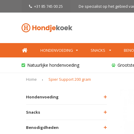
+31 85 745 00 25
De specialist op het gebied v
HONDENVOEDING
SNACKS
BENO
Natuurlijke hondenvoeding
Grootst
Home
Spier Support 200 gram
Hondenvoeding
Snacks
Benodigdheden