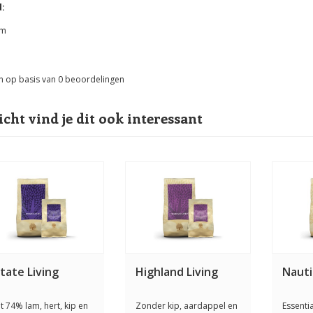
:
am
n op basis van
0
beoordelingen
icht vind je dit ook interessant
tate Living
Highland Living
Nauti
t 74% lam, hert, kip en
Zonder kip, aardappel en
Essenti