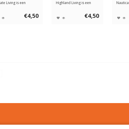
ate Living is een
Highland Living is een
Nautical
rlijke pat...
heerlijke p...
heerlijke
€4,50
€4,50