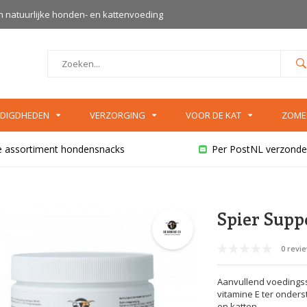
an natuurlijke honden- en kattenvoeding
DIGDHEDEN
VERZORGING
VOOR DE KAT
ZOME
e assortiment hondensnacks
Per PostNL verzonde
Spier Supp
0 revi
Aanvullend voedings
vitamine E ter onders
en katten.